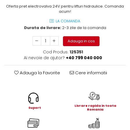
Electrice
Oferta pret electrovalva 24V pentru lifturi hidraulice. Comanda
Mecanice
acum!
Hidraulice
LA COMANDA
Motoare electrice si pompe
Durata de livrare:
2-3 zile de la comanda
hidraulice
Role, bucse si bolturi
Adauga in cos
Cilindru hidraulic si burduf
Cod Produs:
125351
ANTEO
Ai nevoie de ajutor?
+40 799 040 000
Electrice
Hidraulice
Adauga la Favorite
Cere informatii
Mecanice
Bolturi, role si bucse
Cilindri si burdufe
Pompe si motoare electrice
Livrare rapida in toata
Suport
DAUTEL
Romania
Electrice
Hidraulica