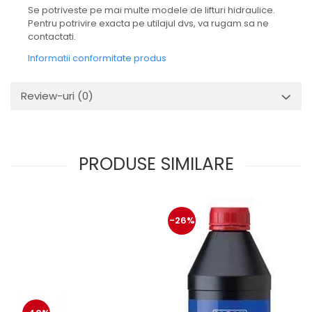
protectie
Se potriveste pe mai multe modele de lifturi hidraulice.
Grup electropompa
Pentru potrivire exacta pe utilajul dvs, va rugam sa ne
Bolturi, role si bucsi
contactati.
MAMMUT LIFT
Informatii conformitate produs
Mecanice
Electrice
Review-uri
(0)
Hidraulice
Motor electric si pompa hidraulica
Cilindru hidraulic si protectie
PRODUSE SIMILARE
burduf
ERHEL - HYDRIS
Hidraulice
Electrice
-26%
Mecanice
Role, bucse si bolturi
Motoras electric si pompa
Cilindri si burdufuri protectie
Consumabile