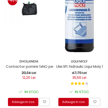
-40%
DHOLLANDIA
LIQUI MOLY
Contactor pornire 1xNO pentru obloane hidraulice
Ulei lift hidraulic Liqui Moly 1 lit
20,34 Lei
47,79 Lei
12,20 Lei
35,59 Lei
IN STOC
IN STOC
Adauga in cos
Adauga in cos