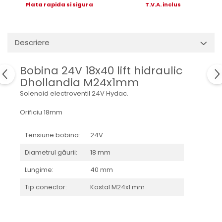
Mecanica
Plata rapida si sigura
T.V.A. inclus
Electropompa si motoare
electrice
Burdufuri si cilindri hidraulici
Descriere
Role, bucsi si bolturi
BEHRENS
Bobina 24V 18x40 lift hidraulic
Dhollandia M24x1mm
Bolturi - role - bucse
Solenoid electroventil 24V Hydac.
Burdufe si cilindri
Mecanice
Orificiu 18mm
Electrice
Hidraulice
Tensiune bobina:
24V
Motoare electrice si pompe
Diametrul găurii:
18 mm
SÖRENSEN
Lungime:
40 mm
Mecanice
Electrice
Tip conector:
Kostal M24x1 mm
Hidraulice
Cilindri hidraulici si burdufe