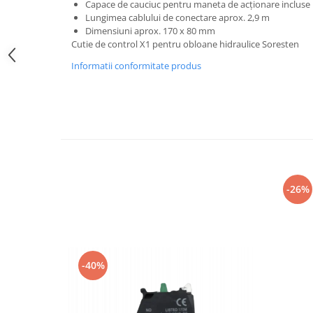
Capace de cauciuc pentru maneta de acţionare incluse
Electrice
Lungimea cablului de conectare aprox. 2,9 m
Mecanice
Dimensiuni aprox. 170 x 80 mm
Hidraulice
Cutie de control X1 pentru obloane hidraulice Soresten
Motoare electrice si pompe
Informatii conformitate produs
hidraulice
Role, bucse si bolturi
Cilindru hidraulic si burduf
ANTEO
Electrice
Hidraulice
Mecanice
-26%
Bolturi, role si bucse
Cilindri si burdufe
Pompe si motoare electrice
DAUTEL
-40%
Electrice
Hidraulica