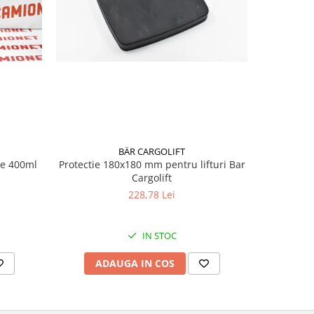
BÄR CARGOLIFT
te 400ml
Protectie 180x180 mm pentru lifturi Bar
Vaseli
Cargolift
228,78 Lei
IN STOC
ADAUGA IN COS
AD