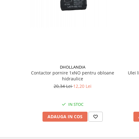
Mecanica
Electropompa si motoare electrice
Burdufuri si cilindri hidraulici
Role, bucsi si bolturi
BEHRENS
Bolturi - role - bucse
Burdufe si cilindri
Mecanice
DHOLLANDIA
Electrice
Contactor pornire 1xNO pentru obloane
Ulei 
Hidraulice
hidraulice
Motoare electrice si pompe
20,34 Lei
12,20 Lei
SÖRENSEN
Mecanice
IN STOC
Electrice
ADAUGA IN COS
Hidraulice
Cilindri hidraulici si burdufe
protectie