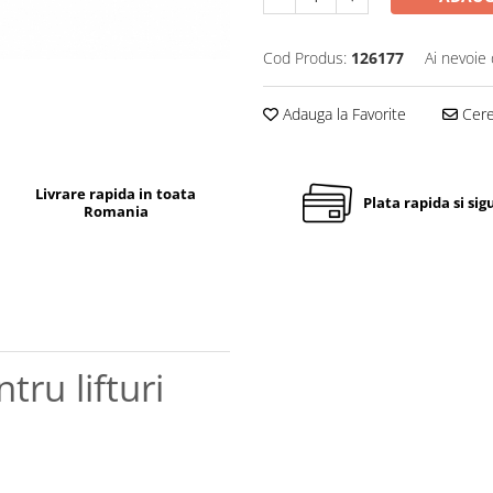
Cod Produs:
126177
Ai nevoie 
Adauga la Favorite
Cere 
Livrare rapida in toata
Plata rapida si sig
Romania
tru lifturi