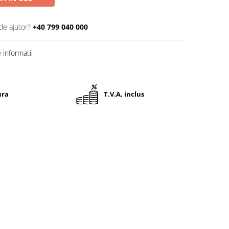
de ajutor?
+40 799 040 000
informatii
ura
T.V.A. inclus