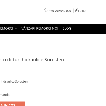
+40 799 040 000
0,00
REMORCI
VÂNZARI REMORCI NOI
BLOG
tru lifturi hidraulice Soresten
 hidraulice Soresten
comanda
A IN COS