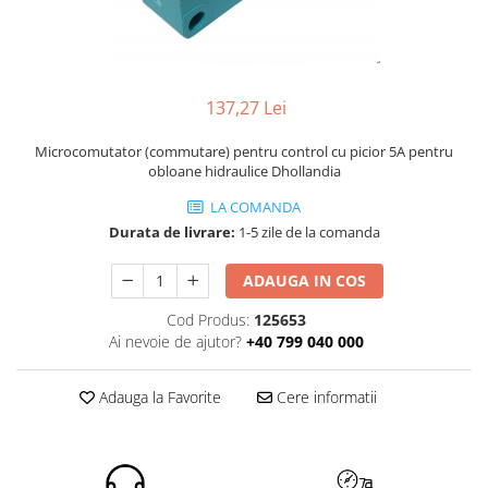
ROLE
Cilindri hidraulici si burdufe
Presuri camion
Bolturi, role si bucse
KIT GARNITURI
Lazi camion
AMA
BURDUF PROTECTIE
Lanturi de zapada
Electrice
TELECOMANDA LIFT
137,27 Lei
Cabluri pornire
Mecanice
MOTOARE ELECTRICE
Huse scaun camion
Hidraulice
Microcomutator (commutare) pentru control cu ​​picior 5A pentru
ELECTRICE
obloane hidraulice Dhollandia
Pompa si motor electric
Scule camion
POMPE HIDRAULICE
Role, bolturi si bucse
LA COMANDA
Stergatoare parbriz camion
Durata de livrare:
1-5 zile de la comanda
Burdufe si cilindri hidraulici
Perdele camion
DHOLLANDIA
Cupla aer / Racord aer
ADAUGA IN COS
Electrice
Cod Produs:
125653
Hidraulice
Ai nevoie de ajutor?
+40 799 040 000
Mecanice
Cilindri, burdufe
Adauga la Favorite
Cere informatii
Bolturi, role si bucse
Pompe si motoare electrice
ZEPRO