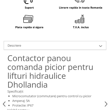
Electrice
Suport
Livrare rapida in toata Romania
Mecanice
Hidraulice
Motoare electrice si pompe
hidraulice
Plata rapida si sigura
T.V.A. inclus
Role, bucse si bolturi
Cilindru hidraulic si burduf
Descriere
ANTEO
Electrice
Contactor panou
Hidraulice
comanda picior pentru
Mecanice
Bolturi, role si bucse
lifturi hidraulice
Cilindri si burdufe
Dhollandia
Pompe si motoare electrice
Specificații:
DAUTEL
Microcomutator (commutare) pentru control cu ​​picior
Electrice
Amperaj: 5A
Protectie: IP67
Hidraulica