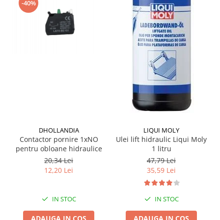
Grup electropompa
-40%
Bolturi, role si bucsi
MAMMUT LIFT
Mecanice
Electrice
Hidraulice
Motor electric si pompa hidraulica
Cilindru hidraulic si protectie
burduf
ERHEL - HYDRIS
DHOLLANDIA
LIQUI MOLY
Hidraulice
Contactor pornire 1xNO
Ulei lift hidraulic Liqui Moly
Electrice
pentru obloane hidraulice
1 litru
Mecanice
20,34 Lei
47,79 Lei
12,20 Lei
35,59 Lei
Role, bucse si bolturi
Motoras electric si pompa
Cilindri si burdufuri protectie
IN STOC
IN STOC
Consumabile
ADAUGA IN COS
ADAUGA IN COS