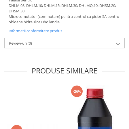
Valabil pentru :
Mecanica
DHLM.08; DHLM.10; DHLM.15; DHLM.30; DHLMQ.10; DHSM.20;
Electropompa si motoare electrice
DHSM.30
Microcomutator (commutare) pentru control cu ​​picior 5A pentru
Burdufuri si cilindri hidraulici
obloane hidraulice Dhollandia
Role, bucsi si bolturi
Informatii conformitate produs
BEHRENS
Bolturi - role - bucse
Review-uri
(0)
Burdufe si cilindri
Mecanice
Electrice
PRODUSE SIMILARE
Hidraulice
Motoare electrice si pompe
SÖRENSEN
-26%
Mecanice
Electrice
Hidraulice
Cilindri hidraulici si burdufe
protectie