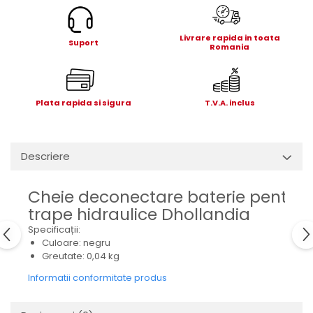
Electrice
Mecanice
Livrare rapida in toata
Suport
Hidraulice
Romania
Motoare electrice si pompe
hidraulice
Role, bucse si bolturi
Plata rapida si sigura
T.V.A. inclus
Cilindru hidraulic si burduf
ANTEO
Electrice
Descriere
Hidraulice
Mecanice
Cheie deconectare baterie pentru
Bolturi, role si bucse
trape hidraulice Dhollandia
Cilindri si burdufe
Specificații:
Pompe si motoare electrice
Culoare: negru
Greutate: 0,04 kg
DAUTEL
Informatii conformitate produs
Electrice
Hidraulica