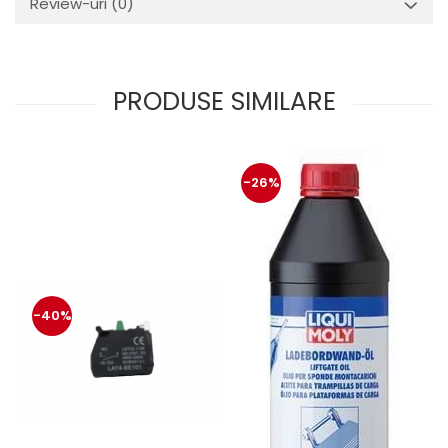
Review-uri
(0)
Mecanica
Electropompa si motoare
electrice
Burdufuri si cilindri hidraulici
PRODUSE SIMILARE
Role, bucsi si bolturi
BEHRENS
Bolturi - role - bucse
-26%
Burdufe si cilindri
Mecanice
Electrice
Hidraulice
Motoare electrice si pompe
-40%
SÖRENSEN
Mecanice
Electrice
Hidraulice
Cilindri hidraulici si burdufe