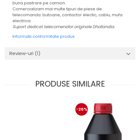
Mecanica
buna pastrare pe camion.
Comercializam mai multe tipuri de piese de
Electropompa si motoare
telecomanda: butoane, contactor electic, cablu, mufa
electrice
electrica.
Burdufuri si cilindri hidraulici
Suport dedicat telecomenzilor originale Dhollandia.
Role, bucsi si bolturi
Informatii conformitate produs
BEHRENS
Bolturi - role - bucse
Review-uri
(1)
Burdufe si cilindri
Mecanice
Electrice
PRODUSE SIMILARE
Hidraulice
Motoare electrice si pompe
SÖRENSEN
-26%
Mecanice
Electrice
Hidraulice
Cilindri hidraulici si burdufe