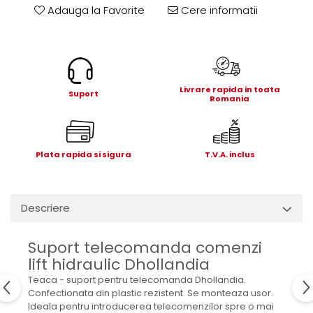
Electrice
Adauga la Favorite
Cere informatii
Mecanice
Hidraulice
Motoare electrice si pompe
hidraulice
Livrare rapida in toata
Role, bucse si bolturi
Suport
Romania
Cilindru hidraulic si burduf
ANTEO
Electrice
Plata rapida si sigura
T.V.A. inclus
Hidraulice
Mecanice
Bolturi, role si bucse
Descriere
Cilindri si burdufe
Pompe si motoare electrice
Suport telecomanda comenzi
lift hidraulic Dhollandia
DAUTEL
Teaca - suport pentru telecomanda Dhollandia.
Electrice
Confectionata din plastic rezistent. Se monteaza usor.
Hidraulica
Ideala pentru introducerea telecomenzilor spre o mai