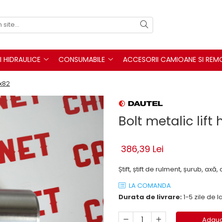
I HIDRAULICE
CONSUMABILE
ACCESORII CAMIOANE SI REM
5x82
Bolt metalic lift
386,39 Lei
Știft, știft de rulment, șurub, axă,
LA COMANDA
Durata de livrare:
1-5 zile de
Adaug