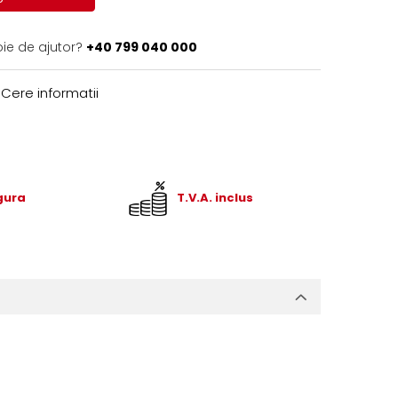
oie de ajutor?
+40 799 040 000
Cere informatii
igura
T.V.A. inclus