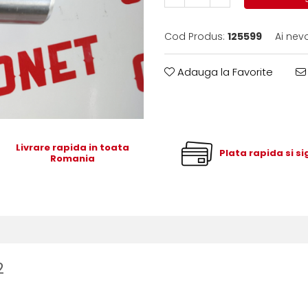
Cod Produs:
125599
Ai nev
Adauga la Favorite
Livrare rapida in toata
Plata rapida si s
Romania
2