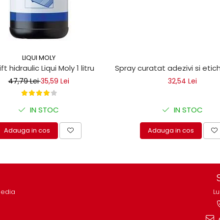
LIQUI MOLY
ice
lift hidraulic Liqui Moly 1 litru
Spray curatat adezivi si eti
47,79 Lei
35,59 Lei
32,54 Lei
IN STOC
IN STOC
Adauga in cos
Adauga in cos
media
Lu