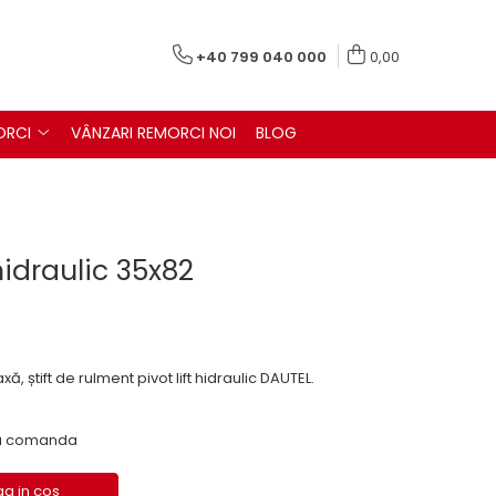
+40 799 040 000
0,00
ORCI
VÂNZARI REMORCI NOI
BLOG
 hidraulic 35x82
 axă, știft de rulment pivot lift hidraulic DAUTEL.
 la comanda
a in cos