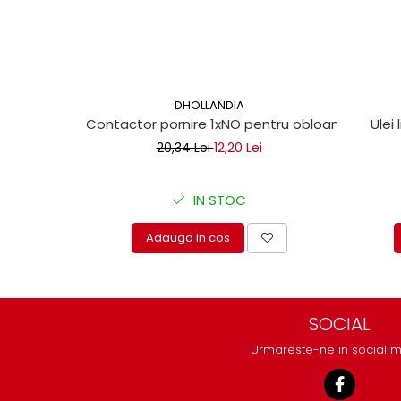
protectie
Grup electropompa
Bolturi, role si bucsi
MAMMUT LIFT
Mecanice
DHOLLANDIA
Electrice
Contactor pornire 1xNO pentru obloane hidraul
Ulei 
Hidraulice
20,34 Lei
12,20 Lei
Motor electric si pompa hidraulica
Cilindru hidraulic si protectie
IN STOC
burduf
ERHEL - HYDRIS
Adauga in cos
Hidraulice
Electrice
Mecanice
SOCIAL
Role, bucse si bolturi
Urmareste-ne in social 
Motoras electric si pompa
Cilindri si burdufuri protectie
Consumabile