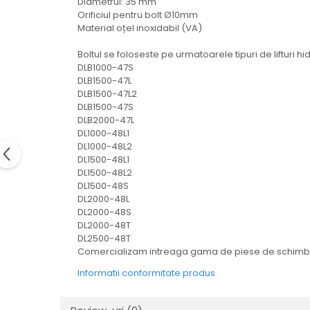
Diametrul: 35 mm
Electrice
Orificiul pentru bolt Ø10mm
Mecanice
Material oțel inoxidabil (VA)
Hidraulice
Boltul se foloseste pe urmatoarele tipuri de lifturi hi
Motoare electrice si pompe
DLB1000-47S
hidraulice
DLB1500-47L
Role, bucse si bolturi
DLB1500-47L2
DLB1500-47S
Cilindru hidraulic si burduf
DLB2000-47L
ANTEO
DL1000-48L1
DL1000-48L2
Electrice
DL1500-48L1
Hidraulice
DL1500-48L2
DL1500-48S
Mecanice
DL2000-48L
Bolturi, role si bucse
DL2000-48S
Cilindri si burdufe
DL2000-48T
DL2500-48T
Pompe si motoare electrice
Comercializam intreaga gama de piese de schimb s
DAUTEL
Informatii conformitate produs
Electrice
Hidraulica