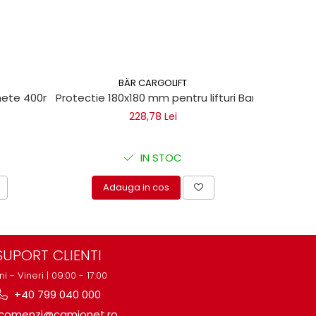
BÄR CARGOLIFT
chete 400ml
Protectie 180x180 mm pentru lifturi Bar Cargolift
Vaselin
228,78 Lei
IN STOC
Adauga in cos
A
SUPORT CLIENTI
ni - Vineri | 09:00 - 17:00
+40 799 040 000
comenzi@camionet.ro