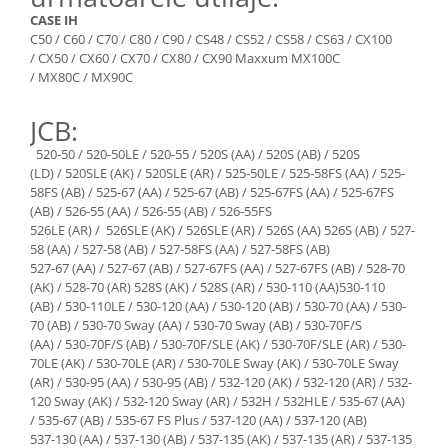
Grup electropompa
CASE IH
Bolturi, role si bucsi
C50 / C60 / C70 / C80 / C90 / CS48 / CS52 / CS58 / CS63 / CX100
/ CX50 / CX60 / CX70 / CX80 / CX90 Maxxum MX100C
MAMMUT LIFT
/ MX80C / MX90C
Mecanice
Electrice
JCB:
Hidraulice
520-50 / 520-50LE / 520-55 / 520S (AA) / 520S (AB) / 520S
Motor electric si pompa hidraulica
(LD) / 520SLE (AK) / 520SLE (AR) / 525-50LE / 525-58FS (AA) / 525-
58FS (AB) / 525-67 (AA) / 525-67 (AB) / 525-67FS (AA) / 525-67FS
Cilindru hidraulic si protectie
(AB) / 526-55 (AA) / 526-55 (AB) / 526-55FS
burduf
526LE (AR) / 526SLE (AK) / 526SLE (AR) / 526S (AA) 526S (AB) / 527-
ERHEL - HYDRIS
58 (AA) / 527-58 (AB) / 527-58FS (AA) / 527-58FS (AB)
527-67 (AA) / 527-67 (AB) / 527-67FS (AA) / 527-67FS (AB) / 528-70
Hidraulice
(AK) / 528-70 (AR) 528S (AK) / 528S (AR) / 530-110 (AA)530-110
Electrice
(AB) / 530-110LE / 530-120 (AA) / 530-120 (AB) / 530-70 (AA) / 530-
Mecanice
70 (AB) / 530-70 Sway (AA) / 530-70 Sway (AB) / 530-70F/S
(AA) / 530-70F/S (AB) / 530-70F/SLE (AK) / 530-70F/SLE (AR) / 530-
Role, bucse si bolturi
70LE (AK) / 530-70LE (AR) / 530-70LE Sway (AK) / 530-70LE Sway
Motoras electric si pompa
(AR) / 530-95 (AA) / 530-95 (AB) / 532-120 (AK) / 532-120 (AR) / 532-
Cilindri si burdufuri protectie
120 Sway (AK) / 532-120 Sway (AR) / 532H / 532HLE / 535-67 (AA)
/ 535-67 (AB) / 535-67 FS Plus / 537-120 (AA) / 537-120 (AB)
Consumabile
537-130 (AA) / 537-130 (AB) / 537-135 (AK) / 537-135 (AR) / 537-135