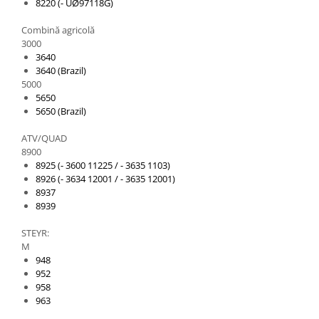
8220 (- UØ97118G)
Combină agricolă
3000
3640
3640 (Brazil)
5000
5650
5650 (Brazil)
ATV/QUAD
8900
8925 (- 3600 11225 / - 3635 1103)
8926 (- 3634 12001 / - 3635 12001)
8937
8939
STEYR:
M
948
952
958
963