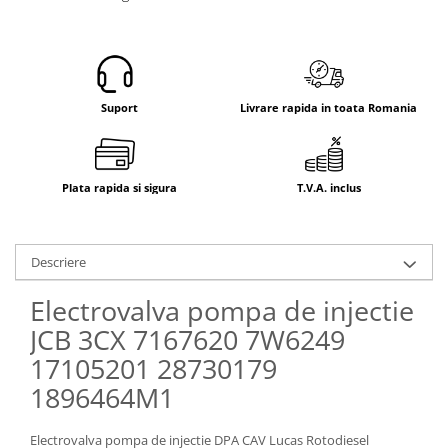
Electrice
Mecanice
Hidraulice
Motoare electrice si pompe
hidraulice
Suport
Livrare rapida in toata Romania
Role, bucse si bolturi
Cilindru hidraulic si burduf
ANTEO
Plata rapida si sigura
T.V.A. inclus
Electrice
Hidraulice
Descriere
Mecanice
Bolturi, role si bucse
Electrovalva pompa de injectie
Cilindri si burdufe
JCB 3CX 7167620 7W6249
Pompe si motoare electrice
17105201 28730179
DAUTEL
1896464M1
Electrice
Hidraulica
Electrovalva pompa de injectie DPA CAV Lucas Rotodiesel