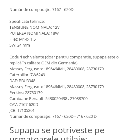
Mecanica
Număr de comparație: 7167 - 620D
Electropompa si motoare electrice
Burdufuri si cilindri hidraulici
Specificatii tehnice:
Role, bucsi si bolturi
TENSIUNE NOMINALA: 12V
PUTEREA NOMINALA: 18W
BEHRENS
Filet: M14x 1.5
Bolturi - role - bucse
SW: 24 mm
Burdufe si cilindri
Coduri echivalente (doar pentru comparație, supapa este o
Mecanice
replică în calitate OEM din Germania)
Massey Ferguson: 1896464M1, 28480008, 28730179
Electrice
Caterpillar: 7W6249
Hidraulice
DAF: BBU3948
Motoare electrice si pompe
Massey Ferguson: 1896464M1, 28480008, 28730179
Perkins: 28730179
SÖRENSEN
Camioane Renault: 5430020438 , 27088700
Mecanice
CAV: 7167-620D
JCB: 17105201
Electrice
Număr de comparație: 7167 - 620D - 7167.620 D
Hidraulice
Supapa se potriveste pe
Cilindri hidraulici si burdufe
protectie
urmatoarele utilaje: