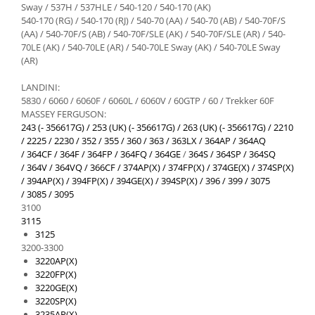
Sway / 537H / 537HLE / 540-120 / 540-170 (AK)
540-170 (RG) / 540-170 (RJ) / 540-70 (AA) / 540-70 (AB) / 540-70F/S
(AA) / 540-70F/S (AB) / 540-70F/SLE (AK) / 540-70F/SLE (AR) / 540-
70LE (AK) / 540-70LE (AR) / 540-70LE Sway (AK) / 540-70LE Sway
(AR)
LANDINI:
5830 / 6060 / 6060F / 6060L / 6060V / 60GTP / 60 / Trekker 60F
MASSEY FERGUSON:
243 (- 356617G) /
253 (UK) (- 356617G) /
263 (UK) (- 356617G) /
2210
/
2225 /
2230 /
352 /
355 /
360 /
363 /
363LX /
364AP /
364AQ
/
364CF /
364F /
364FP /
364FQ /
364GE
/
364S /
364SP /
364SQ
/
364V /
364VQ /
366CF /
374AP(X) /
374FP(X) /
374GE(X) /
374SP(X)
/
394AP(X) /
394FP(X) /
394GE(X) /
394SP(X) /
396 /
399 /
3075
/
3085 /
3095
3100
3115
3125
3200-3300
3220AP(X)
3220FP(X)
3220GE(X)
3220SP(X)
3235AP(X)