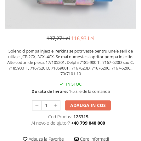
ROLE
Cilindri hidraulici si burdufe
Presuri camion
Bolturi, role si bucse
KIT GARNITURI
Lazi camion
AMA
BURDUF PROTECTIE
Lanturi de zapada
Electrice
TELECOMANDA LIFT
Cabluri pornire
Mecanice
137,27 Lei
116,93 Lei
MOTOARE ELECTRICE
Huse scaun camion
Hidraulice
ELECTRICE
Solenoid pompa injectie Perkins se potriveste pentru unele serii de
Pompa si motor electric
Scule camion
utilaje JCB 2CX, 3CX, 4CX. Se mai numeste si opritor pompa injectie.
POMPE HIDRAULICE
Role, bolturi si bucse
Stergatoare parbriz camion
Alte coduri de piesa: 17/105201, Delphi 7185-900 T , 7167-620D sau C,
Burdufe si cilindri hidraulici
7185900 T , 7167620 D, 7185900T , 7167620D, 7167620C, 7167-620C ,
Perdele camion
70/7101-10
DHOLLANDIA
Cupla aer / Racord aer
IN STOC
Electrice
Durata de livrare:
1-5 zile de la comanda
Hidraulice
Mecanice
ADAUGA IN COS
Cilindri, burdufe
Cod Produs:
125315
Bolturi, role si bucse
Ai nevoie de ajutor?
+40 799 040 000
Pompe si motoare electrice
ZEPRO
Adauga la Favorite
Cere informatii