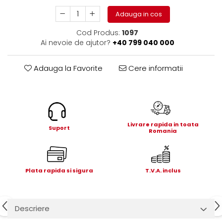
Electrice
Adauga in cos
Mecanice
Hidraulice
Cod Produs:
1097
Ai nevoie de ajutor?
+40 799 040 000
Motoare electrice si pompe
hidraulice
Role, bucse si bolturi
Adauga la Favorite
Cere informatii
Cilindru hidraulic si burduf
ANTEO
Electrice
Hidraulice
Livrare rapida in toata
Suport
Romania
Mecanice
Bolturi, role si bucse
Cilindri si burdufe
Plata rapida si sigura
T.V.A. inclus
Pompe si motoare electrice
DAUTEL
Electrice
Descriere
Hidraulica