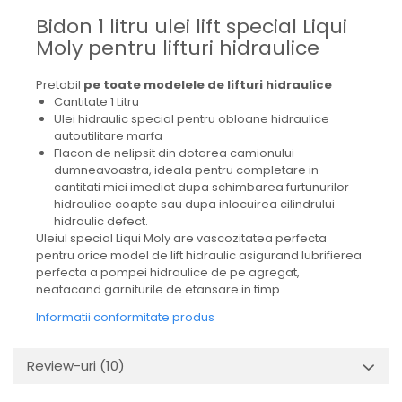
Mecanica
Bidon 1 litru ulei lift special Liqui
Electropompa si motoare
Moly pentru lifturi hidraulice
electrice
Burdufuri si cilindri hidraulici
Pretabil
pe toate modelele de lifturi hidraulice
Role, bucsi si bolturi
Cantitate 1 Litru
BEHRENS
Ulei hidraulic special pentru obloane hidraulice
autoutilitare marfa
Bolturi - role - bucse
Flacon de nelipsit din dotarea camionului
Burdufe si cilindri
dumneavoastra, ideala pentru completare in
cantitati mici imediat dupa schimbarea furtunurilor
Mecanice
hidraulice coapte sau dupa inlocuirea cilindrului
Electrice
hidraulic defect.
Uleiul special Liqui Moly are vascozitatea perfecta
Hidraulice
pentru orice model de lift hidraulic asigurand lubrifierea
Motoare electrice si pompe
perfecta a pompei hidraulice de pe agregat,
SÖRENSEN
neatacand garniturile de etansare in timp.
Mecanice
Informatii conformitate produs
Electrice
Hidraulice
Review-uri
(10)
Cilindri hidraulici si burdufe