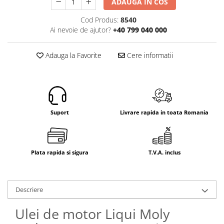
ADAUGA IN COS
Electrice
Mecanice
Cod Produs:
8540
Ai nevoie de ajutor?
+40 799 040 000
Hidraulice
Motoare electrice si pompe
hidraulice
Adauga la Favorite
Cere informatii
Role, bucse si bolturi
Cilindru hidraulic si burduf
ANTEO
Electrice
Suport
Livrare rapida in toata Romania
Hidraulice
Mecanice
Bolturi, role si bucse
Plata rapida si sigura
T.V.A. inclus
Cilindri si burdufe
Pompe si motoare electrice
DAUTEL
Descriere
Electrice
Ulei de motor Liqui Moly
Hidraulica