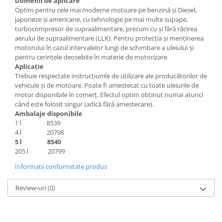
Domenii de aplicare
Optim pentru cele mai moderne motoare pe benzină şi Diesel,
japoneze şi americane, cu tehnologie pe mai multe supape,
turbocompresor de supraalimentare, precum cu şi fără răcirea
aerului de supraalimentare (LLK). Pentru protecţia şi menţinerea
motorului în cazul intervalelor lungi de schimbare a uleiului şi
pentru cerinţele deosebite în materie de motorizare.
Aplicație
Trebuie respectate instrucțiunile de utilizare ale producătorilor de
vehicule și de motoare. Poate fi amestecat cu toate uleiurile de
motor disponibile în comerț. Efectul optim obținut numai atunci
când este folosit singur (adică fără amestecare).
Ambalaje disponibile
1 l 8539
4 l 20798
5 l 8540
205 l 20799
Informatii conformitate produs
Review-uri
(0)