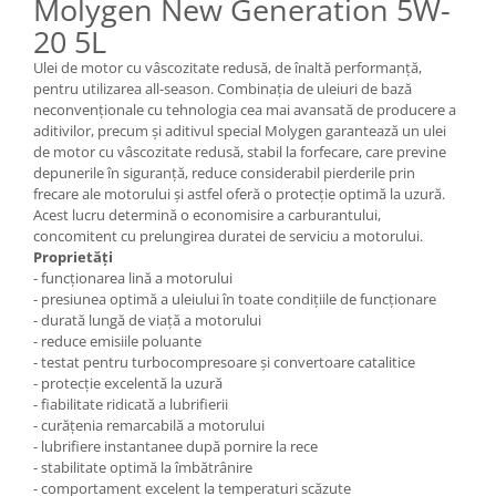
Molygen New Generation 5W-
Mecanica
20 5L
Electropompa si motoare electrice
Burdufuri si cilindri hidraulici
Ulei de motor cu vâscozitate redusă, de înaltă performanţă,
pentru utilizarea all-season. Combinaţia de uleiuri de bază
Role, bucsi si bolturi
neconvenţionale cu tehnologia cea mai avansată de producere a
BEHRENS
aditivilor, precum şi aditivul special Molygen garantează un ulei
de motor cu vâscozitate redusă, stabil la forfecare, care previne
Bolturi - role - bucse
depunerile în siguranţă, reduce considerabil pierderile prin
Burdufe si cilindri
frecare ale motorului şi astfel oferă o protecţie optimă la uzură.
Acest lucru determină o economisire a carburantului,
Mecanice
concomitent cu prelungirea duratei de serviciu a motorului.
Electrice
Proprietăți
Hidraulice
- funcționarea lină a motorului
- presiunea optimă a uleiului în toate condițiile de funcționare
Motoare electrice si pompe
- durată lungă de viață a motorului
SÖRENSEN
- reduce emisiile poluante
- testat pentru turbocompresoare și convertoare catalitice
Mecanice
- protecție excelentă la uzură
Electrice
- fiabilitate ridicată a lubrifierii
Hidraulice
- curățenia remarcabilă a motorului
- lubrifiere instantanee după pornire la rece
Cilindri hidraulici si burdufe
- stabilitate optimă la îmbătrânire
protectie
- comportament excelent la temperaturi scăzute