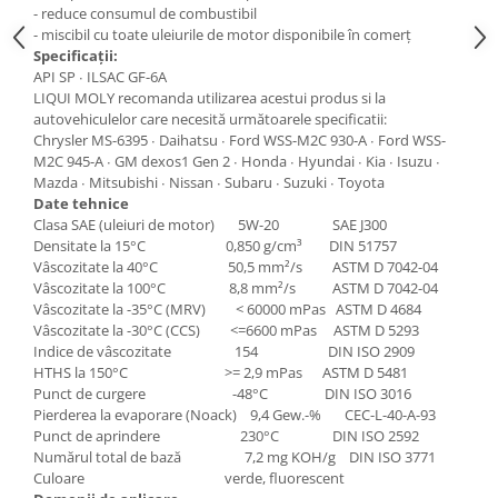
Grup electropompa
- reduce consumul de combustibil
- miscibil cu toate uleiurile de motor disponibile în comerț
Bolturi, role si bucsi
Specificații:
MAMMUT LIFT
API SP ∙ ILSAC GF-6A
LIQUI MOLY recomanda utilizarea acestui produs si la
Mecanice
autovehiculelor care necesită următoarele specificatii:
Electrice
Chrysler MS-6395 ∙ Daihatsu ∙ Ford WSS-M2C 930-A ∙ Ford WSS-
Hidraulice
M2C 945-A ∙ GM dexos1 Gen 2 ∙ Honda ∙ Hyundai ∙ Kia ∙ Isuzu ∙
Mazda ∙ Mitsubishi ∙ Nissan ∙ Subaru ∙ Suzuki ∙ Toyota
Motor electric si pompa hidraulica
Date tehnice
Cilindru hidraulic si protectie
Clasa SAE (uleiuri de motor) 5W-20 SAE J300
burduf
Densitate la 15°C 0,850 g/cm³ DIN 51757
ERHEL - HYDRIS
Vâscozitate la 40°C 50,5 mm²/s ASTM D 7042-04
Vâscozitate la 100°C 8,8 mm²/s ASTM D 7042-04
Hidraulice
Vâscozitate la -35°C (MRV) < 60000 mPas ASTM D 4684
Electrice
Vâscozitate la -30°C (CCS) <=6600 mPas ASTM D 5293
Indice de vâscozitate 154 DIN ISO 2909
Mecanice
HTHS la 150°C >= 2,9 mPas ASTM D 5481
Role, bucse si bolturi
Punct de curgere -48°C DIN ISO 3016
Pierderea la evaporare (Noack) 9,4 Gew.-% CEC-L-40-A-93
Motoras electric si pompa
Punct de aprindere 230°C DIN ISO 2592
Cilindri si burdufuri protectie
Numărul total de bază 7,2 mg KOH/g DIN ISO 3771
Consumabile
Culoare verde, fluorescent