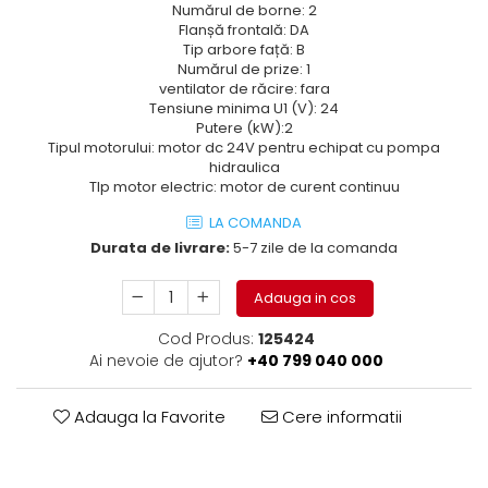
Numărul de borne: 2
Electrice
Flanșă frontală: DA
Mecanice
Tip arbore față: B
Hidraulice
Numărul de prize: 1
ventilator de răcire: fara
Motoare electrice si pompe
Tensiune minima U1 (V): 24
hidraulice
Putere (kW):2
Role, bucse si bolturi
Tipul motorului: motor dc 24V pentru echipat cu pompa
hidraulica
Cilindru hidraulic si burduf
TIp motor electric: motor de curent continuu
ANTEO
LA COMANDA
Electrice
Durata de livrare:
5-7 zile de la comanda
Hidraulice
Mecanice
Adauga in cos
Bolturi, role si bucse
Cod Produs:
125424
Cilindri si burdufe
Ai nevoie de ajutor?
+40 799 040 000
Pompe si motoare electrice
DAUTEL
Adauga la Favorite
Cere informatii
Electrice
Hidraulica