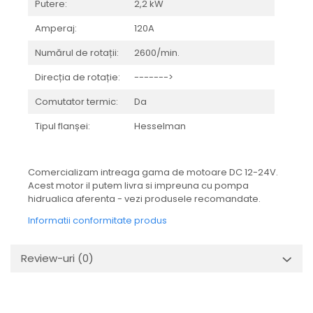
protectie
Putere:
2,2 kW
Grup electropompa
Amperaj:
120A
Bolturi, role si bucsi
Numărul de rotații:
2600/min.
MAMMUT LIFT
Mecanice
Direcția de rotație:
------->
Electrice
Comutator termic:
Da
Hidraulice
Tipul flanșei:
Hesselman
Motor electric si pompa hidraulica
Cilindru hidraulic si protectie
burduf
Comercializam intreaga gama de motoare DC 12-24V.
ERHEL - HYDRIS
Acest motor il putem livra si impreuna cu pompa
hidrualica aferenta - vezi produsele recomandate.
Hidraulice
Informatii conformitate produs
Electrice
Mecanice
Role, bucse si bolturi
Review-uri
(0)
Motoras electric si pompa
Cilindri si burdufuri protectie
Consumabile