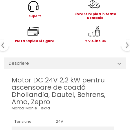
Mecanica
Electropompa si motoare
Livrare rapida in toata
electrice
Suport
Romania
Burdufuri si cilindri hidraulici
Role, bucsi si bolturi
BEHRENS
Plata rapida si sigura
T.V.A. inclus
Bolturi - role - bucse
Burdufe si cilindri
Mecanice
Descriere
Electrice
Hidraulice
Motor DC 24V 2,2 kW pentru
Motoare electrice si pompe
ascensoare de coadă
Dhollandia, Dautel, Behrens,
SÖRENSEN
Ama, Zepro
Mecanice
Marca: Mahle - Iskra
Electrice
Hidraulice
Tensiune:
24V
Cilindri hidraulici si burdufe