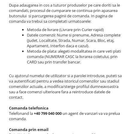
ROLE
Cilindri hidraulici si burdufe
Presuri camion
Dupa adaugarea in cos a tuturor produselor pe care doriti sa le
Bolturi, role si bucse
KIT GARNITURI
comandati, procesul de cumparare se continua prin apasarea
Lazi camion
AMA
butonului si parcurgerea paginii de comanda. In pagina de
BURDUF PROTECTIE
Lanturi de zapada
comanda va trebui sa completati urmatoarele:
Electrice
TELECOMANDA LIFT
Metoda de livrare (Livrare prin Curier rapid)
Cabluri pornire
Mecanice
Datele comenzii: Nume si prenume, Adresa complete
MOTOARE ELECTRICE
Huse scaun camion
(Judet, Localitate, Strada, Numar, Scara, Bloc, etaj,
Hidraulice
Apartament, Interfon daca e cazul).
ELECTRICE
Pompa si motor electric
Scule camion
Metoda de plata: alegeti modalitatea in care veti plati
POMPE HIDRAULICE
Role, bolturi si bucse
comanda (NUMERAR CASC la livrarea coletului, prin
Stergatoare parbriz camion
CARD sau prin transfer bancar.
Burdufe si cilindri hidraulici
Perdele camion
DHOLLANDIA
Cu ajutorul numelui de utilizator si a parolei introduse, puteti sa
Cupla aer / Racord aer
Electrice
va autentificati pentru a vedea istoricul comenzilor sau stadiul
comenzilor actuale, a modifica/sterge profilul dumneavoastra
Hidraulice
sau a face comenzi ulterioare fara a reintroduce datele de
Mecanice
contact.
Cilindri, burdufe
Comanda telefonica
Bolturi, role si bucse
Telefonand la
+40 799 040 000
un agent de vanzari va va prelua
comanda.
Pompe si motoare electrice
ZEPRO
Comanda prin email