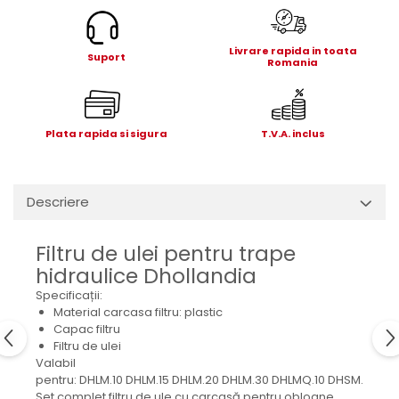
Electrice
Mecanice
Livrare rapida in toata
Hidraulice
Suport
Romania
Motoare electrice si pompe
hidraulice
Role, bucse si bolturi
Plata rapida si sigura
T.V.A. inclus
Cilindru hidraulic si burduf
ANTEO
Electrice
Descriere
Hidraulice
Mecanice
Filtru de ulei pentru trape
Bolturi, role si bucse
hidraulice Dhollandia
Cilindri si burdufe
Specificații:
Pompe si motoare electrice
Material carcasa filtru: plastic
Capac filtru
DAUTEL
Filtru de ulei
Electrice
Valabil
pentru: DHLM.10 DHLM.15 DHLM.20 DHLM.30 DHLMQ.10 DHSM.20 D
Hidraulica
Set complet filtru de ule cu carcasă pentru obloane