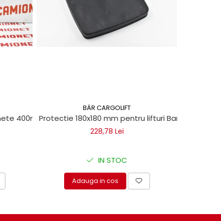
BÄR CARGOLIFT
chete 400ml
Protectie 180x180 mm pentru lifturi Bar Cargolift
Vaselin
228,78 Lei
IN STOC
Adauga in cos
A