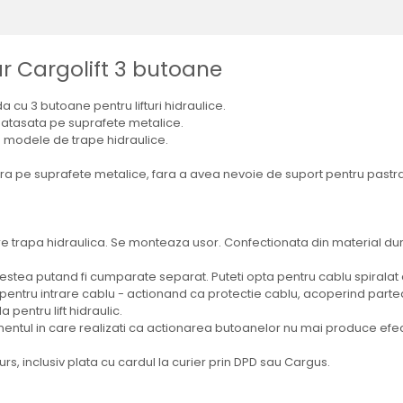
ar Cargolift 3 butoane
cu 3 butoane pentru lifturi hidraulice.
 atasata pe suprafete metalice.
 modele de trape hidraulice.
pe suprafete metalice, fara a avea nevoie de suport pentru pastr
 trapa hidraulica. Se monteaza usor. Confectionata din material dur p
 acestea putand fi cumparate separat. Puteti opta pentru cablu spiral
a pentru intrare cablu - actionand ca protectie cablu, acoperind parte
pentru lift hidraulic.
tul in care realizati ca actionarea butoanelor nu mai produce efec
s, inclusiv plata cu cardul la curier prin DPD sau Cargus.