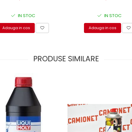
IN STOC
IN STOC
Adauga in cos
Adauga in cos
PRODUSE SIMILARE