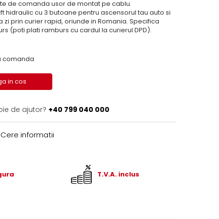
tate de comanda usor de montat pe cablu.
hidraulic cu 3 butoane pentru ascensorul tau auto si
 zi prin curier rapid, oriunde in Romania. Specifica
s (poti plati ramburs cu cardul la curierul DPD).
 la comanda
a in cos
oie de ajutor?
+40 799 040 000
Cere informatii
igura
T.V.A. inclus