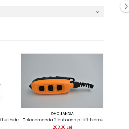
DHOLLANDIA
ifturi hidraulice din metal
Telecomanda 2 butoane pt lift hidraulic
Con
203,36 Lei