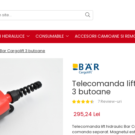
I HIDRAULICE
CONSUMABILE
ACCESORII CAMIOANE SI REM
 Bar Cargolift 3 butoane
Telecomanda lift
3 butoane
7 Review-uri
295,24 Lei
Telecomanda lift hidraulic Bar C
comanda separat. Magnetul este