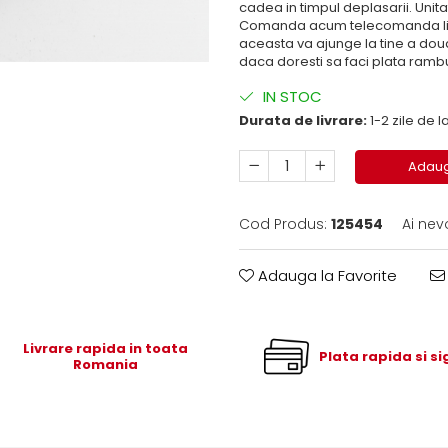
cadea in timpul deplasarii. Uni
Comanda acum telecomanda lift 
aceasta va ajunge la tine a doua
daca doresti sa faci plata rambur
IN STOC
Durata de livrare:
1-2 zile de
Adaug
Cod Produs:
125454
Ai nev
Adauga la Favorite
Livrare rapida in toata
Plata rapida si s
Romania