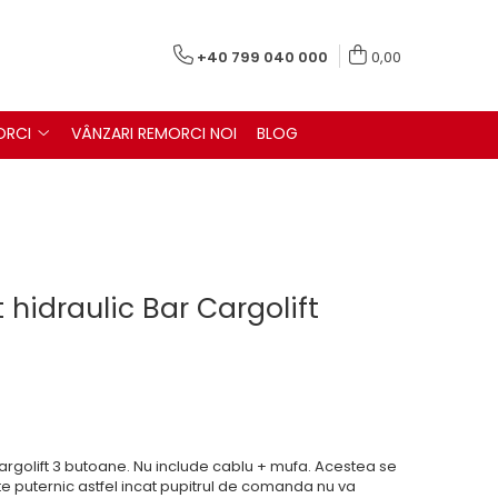
+40 799 040 000
0,00
ORCI
VÂNZARI REMORCI NOI
BLOG
 hidraulic Bar Cargolift
argolift 3 butoane. Nu include cablu + mufa. Acestea se
 puternic astfel incat pupitrul de comanda nu va