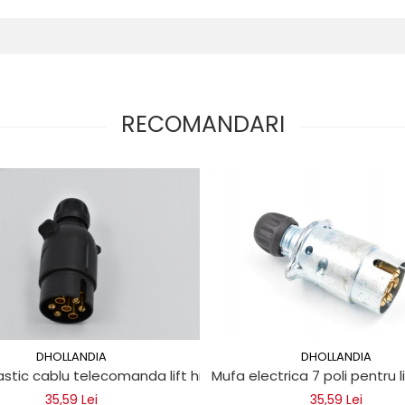
RECOMANDARI
DHOLLANDIA
DHOLLANDIA
rgolift
stic cablu telecomanda lift hidraulic
Mufa electrica 7 poli pentru l
35,59 Lei
35,59 Lei