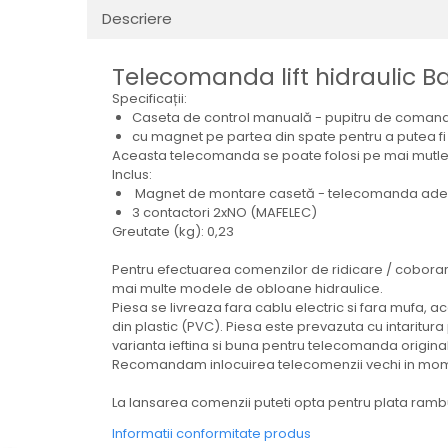
Electrice
Descriere
Mecanice
Hidraulice
Telecomanda lift hidraulic B
Motoare electrice si pompe
Specificații:
hidraulice
Caseta de control manuală - pupitru de comanda 
Role, bucse si bolturi
cu magnet pe partea din spate pentru a putea fi
Aceasta telecomanda se poate folosi pe mai mutle
Cilindru hidraulic si burduf
Inclus:
ANTEO
Magnet de montare casetă - telecomanda adera 
3 contactori 2xNO (MAFELEC)
Electrice
Greutate (kg): 0,23
Hidraulice
Mecanice
Pentru efectuarea comenzilor de ridicare / coborare
mai multe modele de obloane hidraulice.
Bolturi, role si bucse
Piesa se livreaza fara cablu electric si fara mufa,
Cilindri si burdufe
din plastic (PVC). Piesa este prevazuta cu intaritur
varianta ieftina si buna pentru telecomanda originala 
Pompe si motoare electrice
Recomandam inlocuirea telecomenzii vechi in momen
DAUTEL
La lansarea comenzii puteti opta pentru plata rambur
Electrice
Hidraulica
Informatii conformitate produs