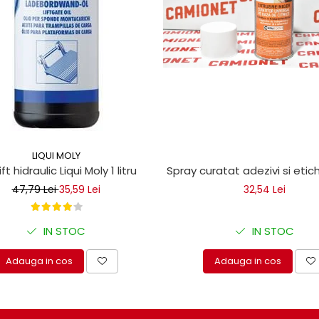
LIQUI MOLY
ice
lift hidraulic Liqui Moly 1 litru
Spray curatat adezivi si eti
47,79 Lei
35,59 Lei
32,54 Lei
IN STOC
IN STOC
Adauga in cos
Adauga in cos