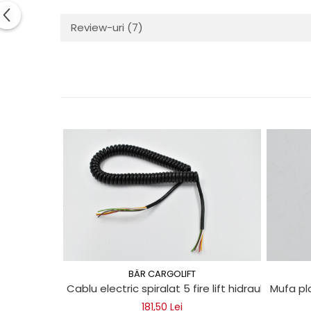
Mecanica
Electropompa si motoare
Review-uri
(7)
electrice
Burdufuri si cilindri hidraulici
Role, bucsi si bolturi
BEHRENS
Bolturi - role - bucse
Burdufe si cilindri
Mecanice
Electrice
Hidraulice
Motoare electrice si pompe
SÖRENSEN
Mecanice
Electrice
BÄR CARGOLIFT
Hidraulice
Cablu electric spiralat 5 fire lift hidraulic Bar Ca
Mufa pla
Cilindri hidraulici si burdufe
181,50 Lei