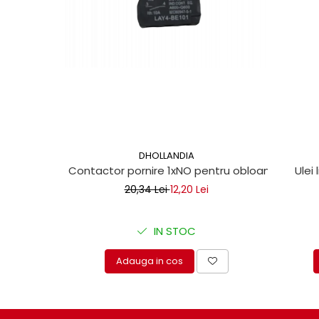
DHOLLANDIA
Contactor pornire 1xNO pentru obloane hidraul
Ulei 
20,34 Lei
12,20 Lei
IN STOC
Adauga in cos