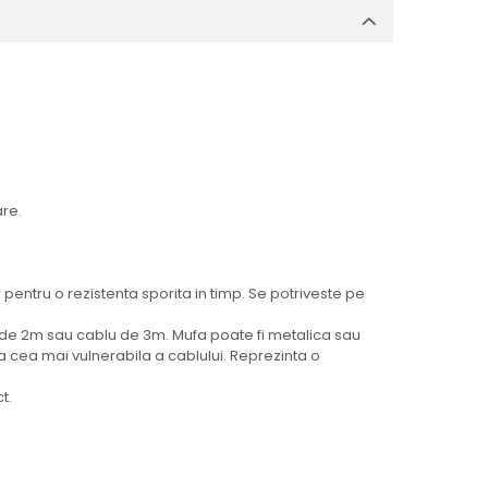
are.
entru o rezistenta sporita in timp. Se potriveste pe
at de 2m sau cablu de 3m. Mufa poate fi metalica sau
a cea mai vulnerabila a cablului. Reprezinta o
t.