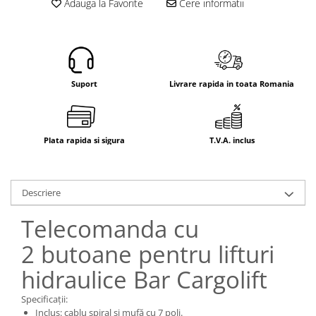
Adauga la Favorite
Cere informatii
Electrice
Mecanice
Hidraulice
Motoare electrice si pompe
hidraulice
Suport
Livrare rapida in toata Romania
Role, bucse si bolturi
Cilindru hidraulic si burduf
ANTEO
Plata rapida si sigura
T.V.A. inclus
Electrice
Hidraulice
Mecanice
Descriere
Bolturi, role si bucse
Telecomanda cu
Cilindri si burdufe
Pompe si motoare electrice
2 butoane pentru lifturi
DAUTEL
hidraulice Bar Cargolift
Electrice
Specificații:
Hidraulica
Inclus: cablu spiral și mufă cu 7 poli.