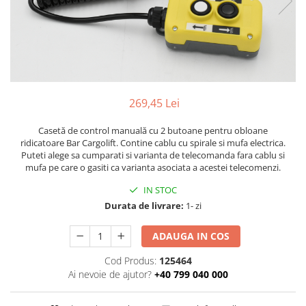
ROLE
Cilindri hidraulici si burdufe
Presuri camion
Bolturi, role si bucse
KIT GARNITURI
Lazi camion
AMA
BURDUF PROTECTIE
Lanturi de zapada
Electrice
TELECOMANDA LIFT
Cabluri pornire
Mecanice
MOTOARE ELECTRICE
Huse scaun camion
Hidraulice
269,45 Lei
ELECTRICE
Pompa si motor electric
Scule camion
POMPE HIDRAULICE
Role, bolturi si bucse
Casetă de control manuală cu 2 butoane pentru obloane
Stergatoare parbriz camion
ridicatoare Bar Cargolift. Contine cablu cu spirale si mufa electrica.
Burdufe si cilindri hidraulici
Perdele camion
Puteti alege sa cumparati si varianta de telecomanda fara cablu si
DHOLLANDIA
mufa pe care o gasiti ca varianta asociata a acestei telecomenzi.
Cupla aer / Racord aer
Electrice
IN STOC
Hidraulice
Durata de livrare:
1- zi
Mecanice
ADAUGA IN COS
Cilindri, burdufe
Bolturi, role si bucse
Cod Produs:
125464
Pompe si motoare electrice
Ai nevoie de ajutor?
+40 799 040 000
ZEPRO