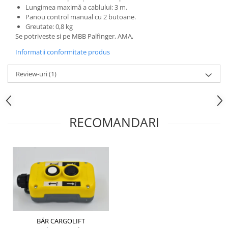
Mecanica
Lungimea maximă a cablului: 3 m.
Panou control manual cu 2 butoane.
Electropompa si motoare electrice
Greutate: 0,8 kg
Burdufuri si cilindri hidraulici
Se potriveste si pe MBB Palfinger, AMA,
Role, bucsi si bolturi
Informatii conformitate produs
BEHRENS
Bolturi - role - bucse
Review-uri
(1)
Burdufe si cilindri
Mecanice
Electrice
RECOMANDARI
Hidraulice
Motoare electrice si pompe
SÖRENSEN
Mecanice
Electrice
Hidraulice
Cilindri hidraulici si burdufe
protectie
BÄR CARGOLIFT