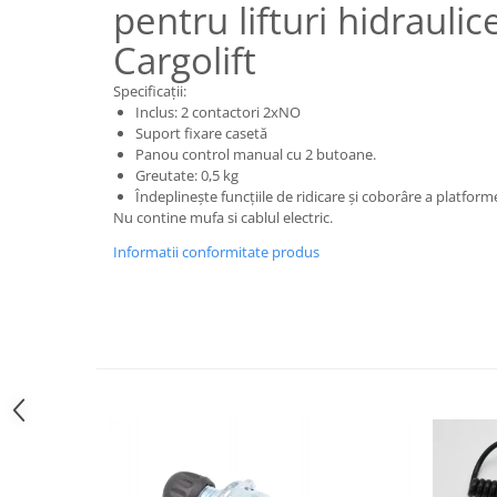
pentru lifturi hidraulic
Electrice
Mecanice
Cargolift
Hidraulice
Specificații:
Motoare electrice si pompe
Inclus: 2 contactori 2xNO
hidraulice
Suport fixare casetă
Role, bucse si bolturi
Panou control manual cu 2 butoane.
Greutate: 0,5 kg
Cilindru hidraulic si burduf
Îndeplinește funcțiile de ridicare și coborâre a platforme
ANTEO
Nu contine mufa si cablul electric.
Electrice
Informatii conformitate produs
Hidraulice
Mecanice
Bolturi, role si bucse
Cilindri si burdufe
Pompe si motoare electrice
DAUTEL
Electrice
Hidraulica