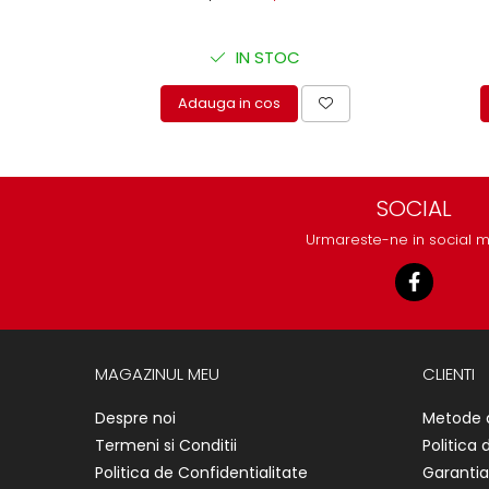
protectie
Grup electropompa
IN STOC
Bolturi, role si bucsi
MAMMUT LIFT
Adauga in cos
Mecanice
Electrice
Hidraulice
SOCIAL
Motor electric si pompa hidraulica
Cilindru hidraulic si protectie
Urmareste-ne in social 
burduf
ERHEL - HYDRIS
Hidraulice
Electrice
MAGAZINUL MEU
CLIENTI
Mecanice
Role, bucse si bolturi
Despre noi
Metode 
Motoras electric si pompa
Termeni si Conditii
Politica 
Cilindri si burdufuri protectie
Politica de Confidentialitate
Garantia
Consumabile