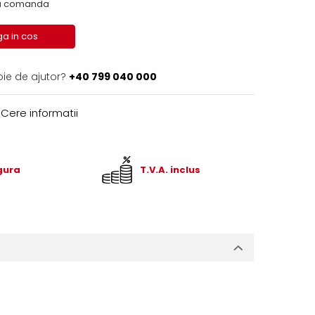
 la comanda
a in cos
oie de ajutor?
+40 799 040 000
Cere informatii
igura
T.V.A. inclus