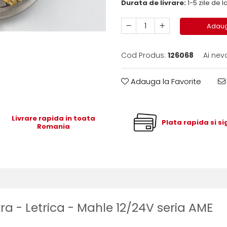
Durata de livrare:
1-5 zile de
Adaug
Cod Produs:
126068
Ai nev
Adauga la Favorite
Livrare rapida in toata
Plata rapida si s
Romania
kra - Letrica - Mahle 12/24V seria AME