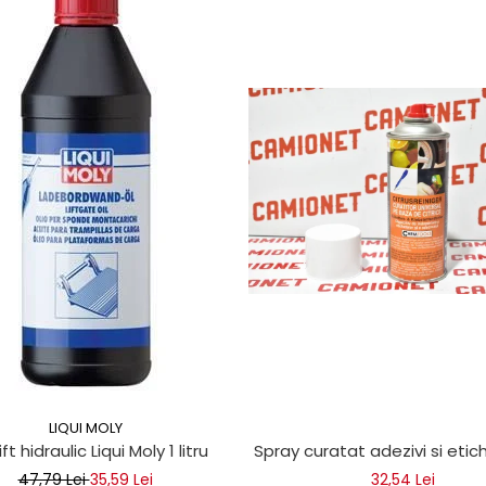
LIQUI MOLY
ice
lift hidraulic Liqui Moly 1 litru
Spray curatat adezivi si eti
47,79 Lei
35,59 Lei
32,54 Lei