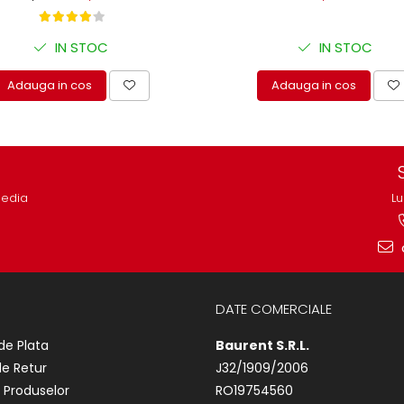
IN STOC
IN STOC
Adauga in cos
Adauga in cos
media
Lu
DATE COMERCIALE
de Plata
Baurent S.R.L.
de Retur
J32/1909/2006
 Produselor
RO19754560