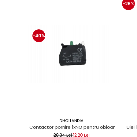
Mecanica
-26%
Electropompa si motoare
electrice
Burdufuri si cilindri hidraulici
Role, bucsi si bolturi
-40%
BEHRENS
Bolturi - role - bucse
Burdufe si cilindri
Mecanice
Electrice
Hidraulice
Motoare electrice si pompe
SÖRENSEN
Mecanice
Electrice
DHOLLANDIA
Hidraulice
Contactor pornire 1xNO pentru obloane hidraul
Ulei 
Cilindri hidraulici si burdufe
20,34 Lei
12,20 Lei