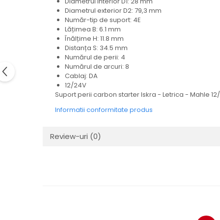
Diametrul interior D1: 28 mm
Electrice
Diametrul exterior D2: 79,3 mm
Mecanice
Număr-tip de suport: 4E
Lățimea B: 6.1 mm
Hidraulice
Înălțime H: 11.8 mm
Motoare electrice si pompe
Distanța S: 34.5 mm
hidraulice
Numărul de perii: 4
Role, bucse si bolturi
Numărul de arcuri: 8
Cablaj: DA
Cilindru hidraulic si burduf
12/24V
ANTEO
Suport perii carbon starter Iskra - Letrica - Mahle 1
Electrice
Informatii conformitate produs
Hidraulice
Mecanice
Review-uri
(0)
Bolturi, role si bucse
Cilindri si burdufe
Pompe si motoare electrice
DAUTEL
Electrice
Hidraulica