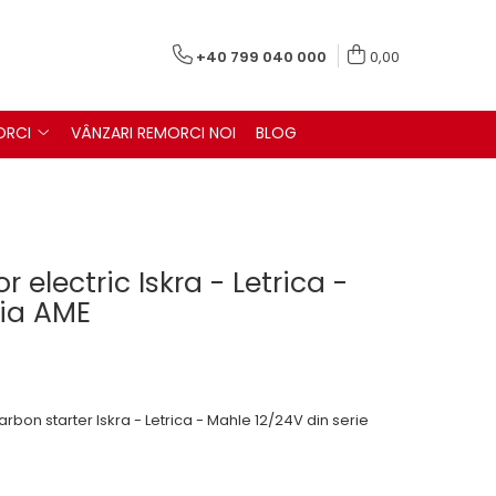
+40 799 040 000
0,00
ORCI
VÂNZARI REMORCI NOI
BLOG
r electric Iskra - Letrica -
ria AME
arbon starter Iskra - Letrica - Mahle 12/24V din serie