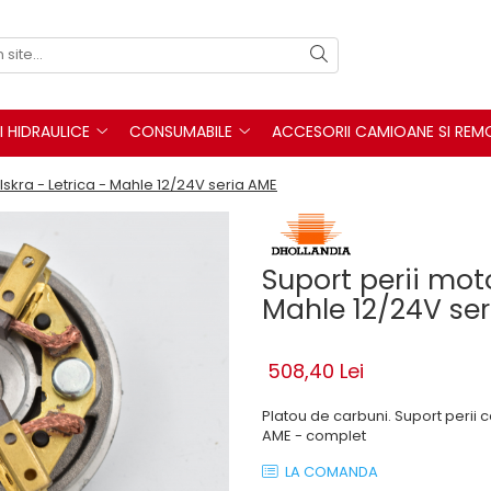
I HIDRAULICE
CONSUMABILE
ACCESORII CAMIOANE SI REM
 Iskra - Letrica - Mahle 12/24V seria AME
Suport perii moto
Mahle 12/24V se
508,40 Lei
Platou de carbuni. Suport perii c
AME - complet
LA COMANDA