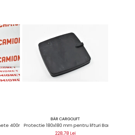
BÄR CARGOLIFT
chete 400ml
Protectie 180x180 mm pentru lifturi Bar Cargolift
Vaselin
228,78 Lei