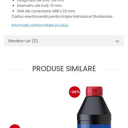
Lungimea de bolț: 39 mm
Mecanica
Diametru de bolț: 13 mm
Electropompa si motoare
Filet de conectare: M18 x 1,5 mm
electrice
Cartus electroventil pentru trape hidraulice Dhollandia.
Burdufuri si cilindri hidraulici
Informatii conformitate produs
Role, bucsi si bolturi
BEHRENS
Review-uri
(0)
Bolturi - role - bucse
Burdufe si cilindri
Mecanice
PRODUSE SIMILARE
Electrice
Hidraulice
Motoare electrice si pompe
SÖRENSEN
-26%
Mecanice
Electrice
Hidraulice
Cilindri hidraulici si burdufe