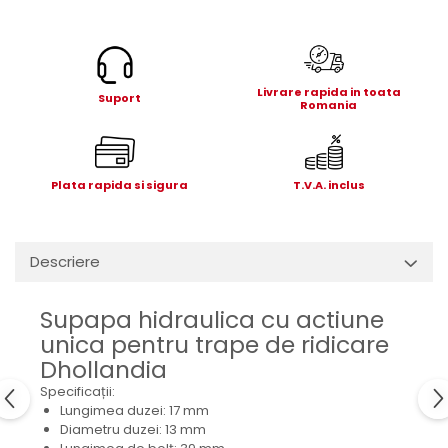
Electrice
Mecanice
Hidraulice
Motoare electrice si pompe
Livrare rapida in toata
Suport
Romania
hidraulice
Role, bucse si bolturi
Cilindru hidraulic si burduf
Plata rapida si sigura
T.V.A. inclus
ANTEO
Electrice
Hidraulice
Descriere
Mecanice
Bolturi, role si bucse
Supapa hidraulica cu actiune
Cilindri si burdufe
unica pentru trape de ridicare
Pompe si motoare electrice
Dhollandia
DAUTEL
Specificații:
Electrice
Lungimea duzei: 17 mm
Diametru duzei: 13 mm
Hidraulica