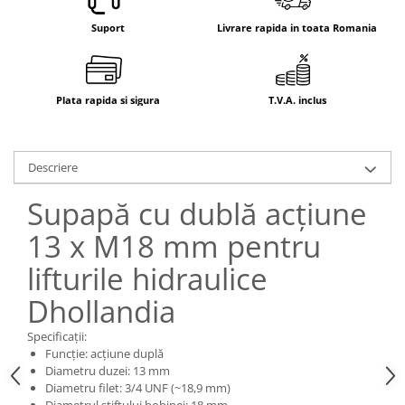
Electrice
Suport
Livrare rapida in toata Romania
Mecanice
Hidraulice
Motoare electrice si pompe
hidraulice
Plata rapida si sigura
T.V.A. inclus
Role, bucse si bolturi
Cilindru hidraulic si burduf
Descriere
ANTEO
Electrice
Supapă cu dublă acțiune
Hidraulice
13 x M18 mm pentru
Mecanice
Bolturi, role si bucse
lifturile hidraulice
Cilindri si burdufe
Dhollandia
Pompe si motoare electrice
Specificații:
DAUTEL
Funcție: acțiune duplă
Electrice
Diametru duzei: 13 mm
Diametru filet: 3/4 UNF (~18,9 mm)
Hidraulica