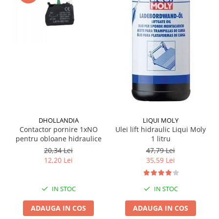
Grup electropompa
Bolturi, role si bucsi
MAMMUT LIFT
Mecanice
Electrice
Hidraulice
Motor electric si pompa hidraulica
Cilindru hidraulic si protectie
burduf
ERHEL - HYDRIS
DHOLLANDIA
LIQUI MOLY
Contactor pornire 1xNO
Ulei lift hidraulic Liqui Moly
Hidraulice
pentru obloane hidraulice
1 litru
Electrice
20,34 Lei
47,79 Lei
Mecanice
12,20 Lei
35,59 Lei
Role, bucse si bolturi
Motoras electric si pompa
IN STOC
IN STOC
Cilindri si burdufuri protectie
ADAUGA IN COS
ADAUGA IN COS
Consumabile