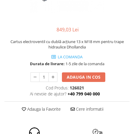
ROLE
Cilindri hidraulici si burdufe
Presuri camion
Bolturi, role si bucse
KIT GARNITURI
Lazi camion
AMA
BURDUF PROTECTIE
Lanturi de zapada
Electrice
TELECOMANDA LIFT
849,03 Lei
Cabluri pornire
Mecanice
MOTOARE ELECTRICE
Huse scaun camion
Hidraulice
Cartus electroventil cu dublă acțiune 13 x M18 mm pentru trape
ELECTRICE
hidraulice Dhollandia
Pompa si motor electric
Scule camion
POMPE HIDRAULICE
Role, bolturi si bucse
LA COMANDA
Stergatoare parbriz camion
Durata de livrare:
1-5 zile de la comanda
Burdufe si cilindri hidraulici
Perdele camion
DHOLLANDIA
Cupla aer / Racord aer
ADAUGA IN COS
Electrice
Cod Produs:
126021
Hidraulice
Ai nevoie de ajutor?
+40 799 040 000
Mecanice
Cilindri, burdufe
Adauga la Favorite
Cere informatii
Bolturi, role si bucse
Pompe si motoare electrice
ZEPRO