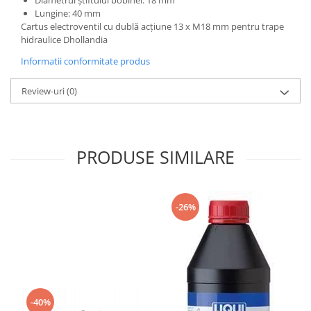
Diametrul știftului bobinei: 18 mm
Mecanica
Lungine: 40 mm
Electropompa si motoare electrice
Cartus electroventil cu dublă acțiune 13 x M18 mm pentru trape
hidraulice Dhollandia
Burdufuri si cilindri hidraulici
Role, bucsi si bolturi
Informatii conformitate produs
BEHRENS
Review-uri
(0)
Bolturi - role - bucse
Burdufe si cilindri
Mecanice
PRODUSE SIMILARE
Electrice
Hidraulice
Motoare electrice si pompe
-26%
SÖRENSEN
Mecanice
Electrice
Hidraulice
Cilindri hidraulici si burdufe
protectie
-40%