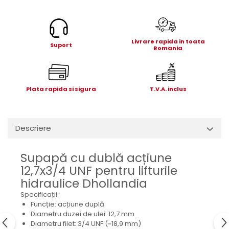
Electrice
Mecanice
Hidraulice
Livrare rapida in toata
Motoare electrice si pompe
Suport
Romania
hidraulice
Role, bucse si bolturi
Cilindru hidraulic si burduf
Plata rapida si sigura
T.V.A. inclus
ANTEO
Electrice
Hidraulice
Descriere
Mecanice
Bolturi, role si bucse
Supapă cu dublă acțiune
Cilindri si burdufe
12,7x3/4 UNF pentru lifturile
Pompe si motoare electrice
hidraulice Dhollandia
DAUTEL
Specificații:
Funcție: acțiune duplă
Electrice
Diametru duzei de ulei: 12,7 mm
Hidraulica
Diametru filet: 3/4 UNF (~18,9 mm)