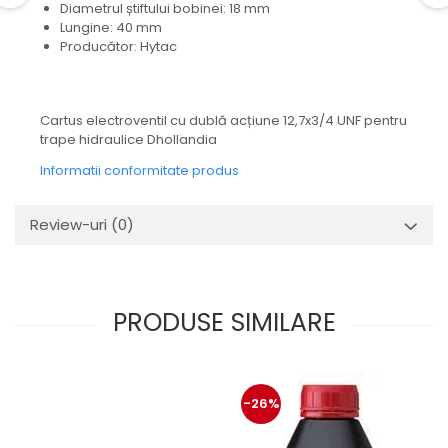
Mecanica
Diametrul știftului bobinei: 18 mm
Lungine: 40 mm
Electropompa si motoare
Producător: Hytac
electrice
Burdufuri si cilindri hidraulici
Role, bucsi si bolturi
Cartus electroventil cu dublă acțiune 12,7x3/4 UNF pentru
BEHRENS
trape hidraulice Dhollandia
Bolturi - role - bucse
Informatii conformitate produs
Burdufe si cilindri
Mecanice
Review-uri
(0)
Electrice
Hidraulice
Motoare electrice si pompe
PRODUSE SIMILARE
SÖRENSEN
Mecanice
Electrice
Hidraulice
-26%
Cilindri hidraulici si burdufe