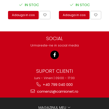
IN STOC
IN STOC
Adauga in cos
Adauga in cos
SOCIAL
Urmareste-ne in social media
SUPORT CLIENTI
Luni - Vineri | 09:00 - 17:00
+40 799 040 000
comenzi@camionet.ro
MAGAZINUL MEU