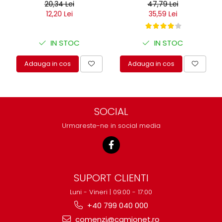
20,34 Lei
47,79 Lei
12,20 Lei
35,59 Lei
IN STOC
IN STOC
Adauga in cos
Adauga in cos
SOCIAL
Urmareste-ne in social media
SUPORT CLIENTI
Luni - Vineri | 09:00 - 17:00
+40 799 040 000
comenzi@camionet.ro