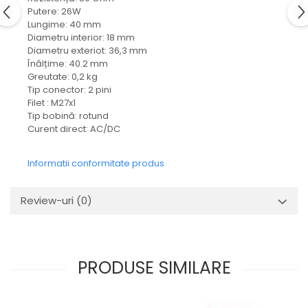
Mecanica
Putere: 26W
Electropompa si motoare
Lungime: 40 mm
electrice
Diametru interior: 18 mm
Diametru exteriot: 36,3 mm
Burdufuri si cilindri hidraulici
Înălțime: 40.2 mm
Role, bucsi si bolturi
Greutate: 0,2 kg
Tip conector: 2 pini
BEHRENS
Filet : M27x1
Bolturi - role - bucse
Tip bobină: rotund
Curent direct: AC/DC
Burdufe si cilindri
Mecanice
Informatii conformitate produs
Electrice
Hidraulice
Review-uri
(0)
Motoare electrice si pompe
SÖRENSEN
Mecanice
Electrice
PRODUSE SIMILARE
Hidraulice
Cilindri hidraulici si burdufe