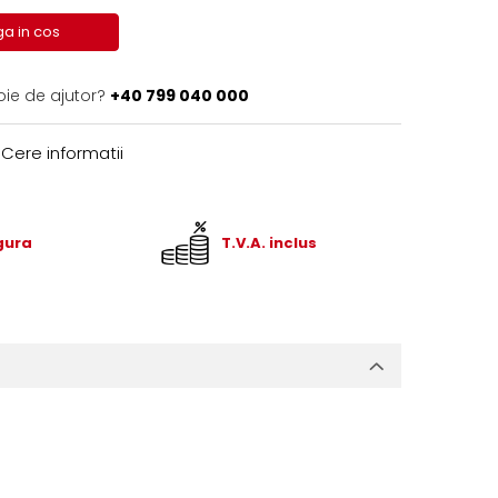
a in cos
oie de ajutor?
+40 799 040 000
Cere informatii
igura
T.V.A. inclus