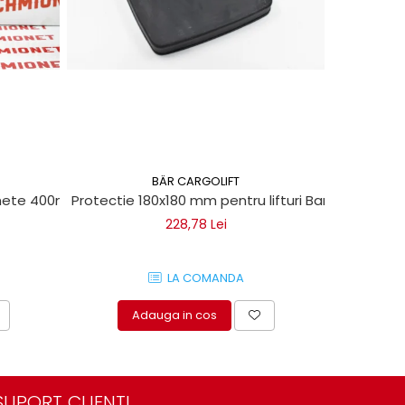
BÄR CARGOLIFT
chete 400ml
Protectie 180x180 mm pentru lifturi Bar Cargolift
Maner mon
228,78 Lei
LA COMANDA
Adauga in cos
A
SUPORT CLIENTI