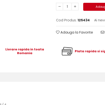
Adaug
Cod Produs:
125434
Ai nev
Adauga la Favorite
Livrare rapida in toata
Plata rapida si s
Romania
3 / 4