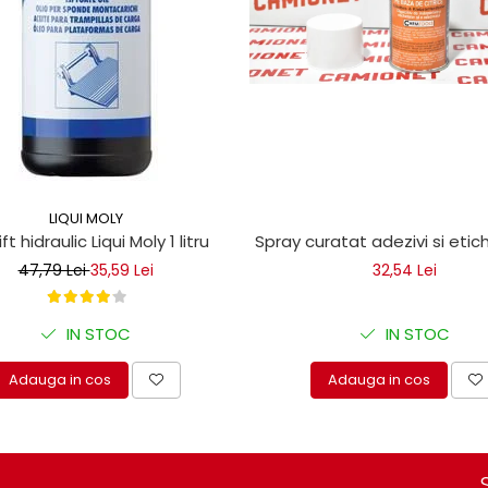
LIQUI MOLY
ice
lift hidraulic Liqui Moly 1 litru
Spray curatat adezivi si eti
47,79 Lei
35,59 Lei
32,54 Lei
IN STOC
IN STOC
Adauga in cos
Adauga in cos