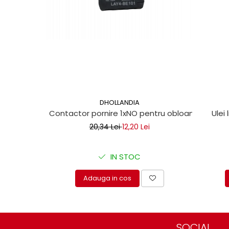
Mecanica
Electropompa si motoare
electrice
Burdufuri si cilindri hidraulici
Role, bucsi si bolturi
BEHRENS
Bolturi - role - bucse
Burdufe si cilindri
DHOLLANDIA
Mecanice
Contactor pornire 1xNO pentru obloane hidraul
Ulei 
Electrice
20,34 Lei
12,20 Lei
Hidraulice
Motoare electrice si pompe
IN STOC
SÖRENSEN
Adauga in cos
Mecanice
Electrice
Hidraulice
Cilindri hidraulici si burdufe
SOCIAL