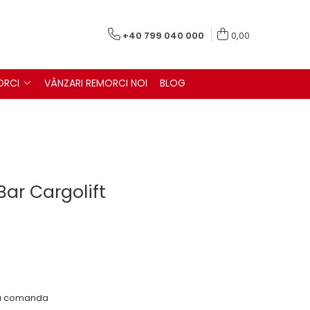
+40 799 040 000
0,00
ORCI
VÂNZARI REMORCI NOI
BLOG
Bar Cargolift
 la comanda