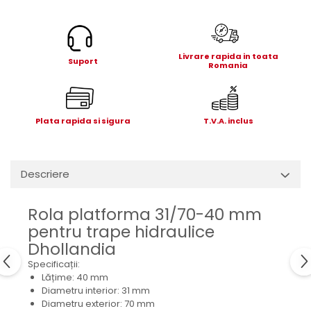
Electrice
Mecanice
Hidraulice
Livrare rapida in toata
Motoare electrice si pompe
Suport
Romania
hidraulice
Role, bucse si bolturi
Cilindru hidraulic si burduf
Plata rapida si sigura
T.V.A. inclus
ANTEO
Electrice
Hidraulice
Descriere
Mecanice
Bolturi, role si bucse
Rola platforma 31/70-40 mm
Cilindri si burdufe
pentru trape hidraulice
Pompe si motoare electrice
Dhollandia
DAUTEL
Specificații:
Lățime: 40 mm
Electrice
Diametru interior: 31 mm
Hidraulica
Diametru exterior: 70 mm