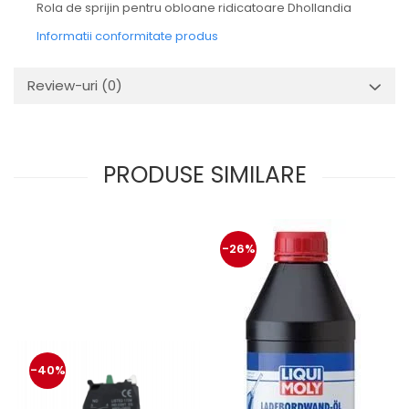
Mecanica
Rola de sprijin pentru obloane ridicatoare Dhollandia
Electropompa si motoare
Informatii conformitate produs
electrice
Burdufuri si cilindri hidraulici
Review-uri
(0)
Role, bucsi si bolturi
BEHRENS
Bolturi - role - bucse
PRODUSE SIMILARE
Burdufe si cilindri
Mecanice
Electrice
Hidraulice
-26%
Motoare electrice si pompe
SÖRENSEN
Mecanice
Electrice
Hidraulice
-40%
Cilindri hidraulici si burdufe