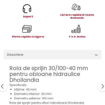
Electrice
Mecanice
Hidraulice
Livrare rapida in toata
Suport
Romania
Motoare electrice si pompe
hidraulice
Role, bucse si bolturi
Plata rapida si sigura
T.V.A. inclus
Cilindru hidraulic si burduf
ANTEO
Electrice
Descriere
Hidraulice
Mecanice
Rola de sprijin 30/100-40 mm
Bolturi, role si bucse
pentru obloane hidraulice
Cilindri si burdufe
Dhollandia
Pompe si motoare electrice
Specificații:
DAUTEL
Lățime: 40 mm
Diametru interior: 30 mm
Electrice
Diametru exterior: 100 mm
Hidraulica
Rola de sprijin pentru lifturi ridicatoare Dhollandia