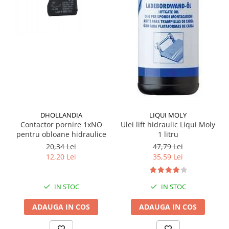
Grup electropompa
Bolturi, role si bucsi
MAMMUT LIFT
Mecanice
Electrice
Hidraulice
Motor electric si pompa hidraulica
Cilindru hidraulic si protectie
burduf
DHOLLANDIA
LIQUI MOLY
ERHEL - HYDRIS
Contactor pornire 1xNO
Ulei lift hidraulic Liqui Moly
pentru obloane hidraulice
1 litru
Hidraulice
20,34 Lei
47,79 Lei
Electrice
12,20 Lei
35,59 Lei
Mecanice
Role, bucse si bolturi
IN STOC
IN STOC
Motoras electric si pompa
Cilindri si burdufuri protectie
ADAUGA IN COS
ADAUGA IN COS
Consumabile