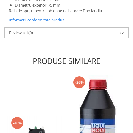
Mecanica
Diametru exterior: 75 mm
Electropompa si motoare electrice
Rola de sprijin pentru obloane ridicatoare Dhollandia
Burdufuri si cilindri hidraulici
Informatii conformitate produs
Role, bucsi si bolturi
Review-uri
(0)
BEHRENS
Bolturi - role - bucse
Burdufe si cilindri
Mecanice
PRODUSE SIMILARE
Electrice
Hidraulice
Motoare electrice si pompe
-26%
SÖRENSEN
Mecanice
Electrice
Hidraulice
Cilindri hidraulici si burdufe
-40%
protectie