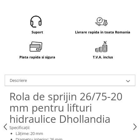
Electrice
Mecanice
Hidraulice
Motoare electrice si pompe
Suport
Livrare rapida in toata Romania
hidraulice
Role, bucse si bolturi
Cilindru hidraulic si burduf
Plata rapida si sigura
T.V.A. inclus
ANTEO
Electrice
Hidraulice
Descriere
Mecanice
Bolturi, role si bucse
Rola de sprijin 26/75-20
Cilindri si burdufe
mm pentru lifturi
Pompe si motoare electrice
hidraulice Dhollandia
DAUTEL
Electrice
Specificații:
Lățime: 20 mm
Hidraulica
Diametru interior: 26 mm