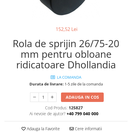
ROLE
Cilindri hidraulici si burdufe
Presuri camion
Bolturi, role si bucse
KIT GARNITURI
Lazi camion
AMA
BURDUF PROTECTIE
Lanturi de zapada
Electrice
TELECOMANDA LIFT
152,52 Lei
Cabluri pornire
Mecanice
MOTOARE ELECTRICE
Huse scaun camion
Rola de sprijin 26/75-20
Hidraulice
ELECTRICE
Pompa si motor electric
Scule camion
mm pentru obloane
POMPE HIDRAULICE
Role, bolturi si bucse
Stergatoare parbriz camion
ridicatoare Dhollandia
Burdufe si cilindri hidraulici
Perdele camion
DHOLLANDIA
Cupla aer / Racord aer
LA COMANDA
Electrice
Durata de livrare:
1-5 zile de la comanda
Hidraulice
Mecanice
ADAUGA IN COS
Cilindri, burdufe
Cod Produs:
125827
Bolturi, role si bucse
Ai nevoie de ajutor?
+40 799 040 000
Pompe si motoare electrice
ZEPRO
Adauga la Favorite
Cere informatii