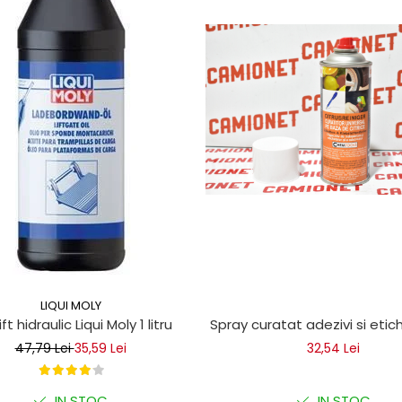
LIQUI MOLY
ice
lift hidraulic Liqui Moly 1 litru
Spray curatat adezivi si eti
47,79 Lei
35,59 Lei
32,54 Lei
IN STOC
IN STOC