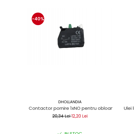
Mecanica
Electropompa si motoare
electrice
-40%
Burdufuri si cilindri hidraulici
Role, bucsi si bolturi
BEHRENS
Bolturi - role - bucse
Burdufe si cilindri
Mecanice
Electrice
Hidraulice
Motoare electrice si pompe
SÖRENSEN
DHOLLANDIA
Mecanice
Contactor pornire 1xNO pentru obloane hidraul
Ulei 
Electrice
20,34 Lei
12,20 Lei
Hidraulice
Cilindri hidraulici si burdufe
IN STOC