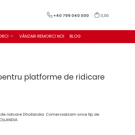
+40 799 040 000
0,00
ORCI
VÂNZARI REMORCI NOI
BLOG
 pentru platforme de ridicare
 de ridicare Dhollandia. Comercializam orice tip de
HOLLANDIA.