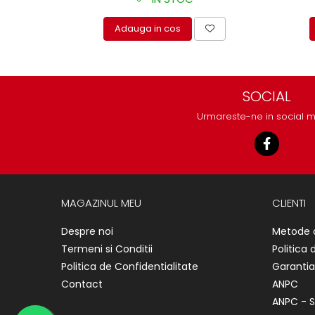
protectie
Grup electropompa
Adauga in cos
Bolturi, role si bucsi
MAMMUT LIFT
Mecanice
SOCIAL
Electrice
Hidraulice
Urmareste-ne in social 
Motor electric si pompa hidraulica
Cilindru hidraulic si protectie
burduf
ERHEL - HYDRIS
MAGAZINUL MEU
CLIENTI
Hidraulice
Electrice
Despre noi
Metode 
Mecanice
Termeni si Conditii
Politica 
Role, bucse si bolturi
Politica de Confidentialitate
Garantia
Motoras electric si pompa
Contact
ANPC
Cilindri si burdufuri protectie
ANPC - S
Consumabile