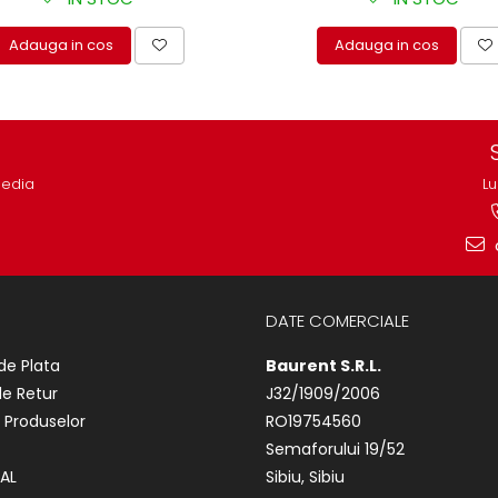
Adauga in cos
Adauga in cos
media
Lu
DATE COMERCIALE
de Plata
Baurent S.R.L.
de Retur
J32/1909/2006
 Produselor
RO19754560
Semaforului 19/52
AL
Sibiu, Sibiu