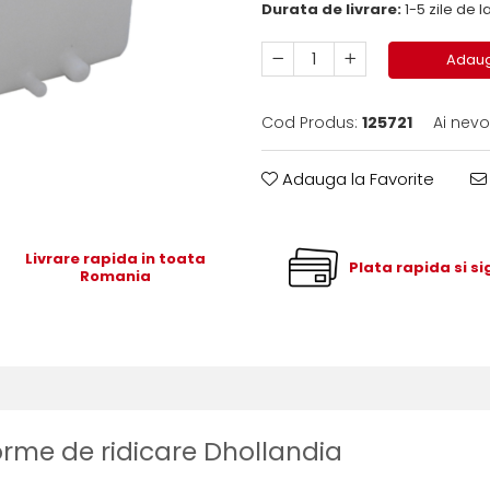
Durata de livrare:
1-5 zile de
Adaug
Cod Produs:
125721
Ai nevo
Adauga la Favorite
Livrare rapida in toata
Plata rapida si s
Romania
forme de ridicare Dhollandia