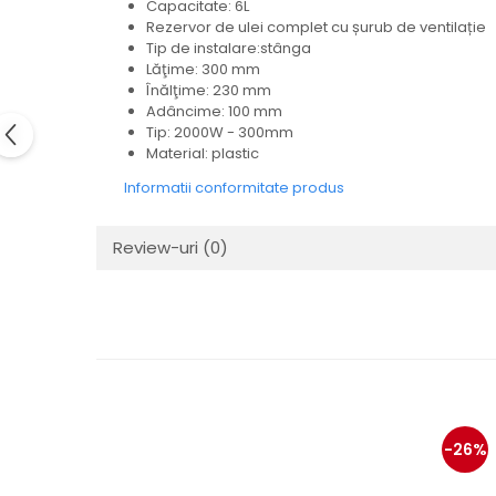
Capacitate: 6L
Electrice
Rezervor de ulei complet cu șurub de ventilație
Mecanice
Tip de instalare:stânga
Hidraulice
Lăţime: 300 mm
Înălţime: 230 mm
Motoare electrice si pompe
Adâncime: 100 mm
hidraulice
Tip: 2000W - 300mm
Role, bucse si bolturi
Material: plastic
Cilindru hidraulic si burduf
Informatii conformitate produs
ANTEO
Electrice
Review-uri
(0)
Hidraulice
Mecanice
Bolturi, role si bucse
Cilindri si burdufe
Pompe si motoare electrice
DAUTEL
Electrice
-26%
Hidraulica