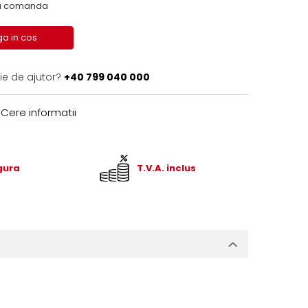
 la comanda
a in cos
ie de ajutor?
+40 799 040 000
Cere informatii
igura
T.V.A. inclus