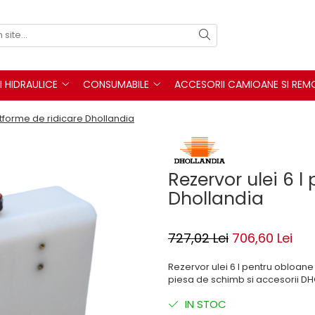
I HIDRAULICE
CONSUMABILE
ACCESORII CAMIOANE SI REM
atforme de ridicare Dhollandia
Rezervor ulei 6 l
Dhollandia
727,02 Lei
706,60 Lei
Rezervor ulei 6 l pentru obloane
piesa de schimb si accesorii D
IN STOC