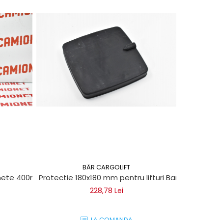
BÄR CARGOLIFT
chete 400ml
Protectie 180x180 mm pentru lifturi Bar Cargolift
Maner mon
228,78 Lei
LA COMANDA