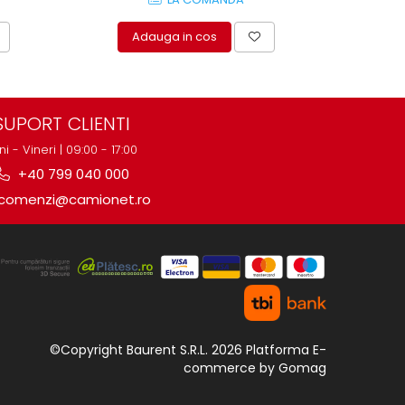
Adauga in cos
A
SUPORT CLIENTI
ni - Vineri | 09:00 - 17:00
+40 799 040 000
comenzi@camionet.ro
©Copyright Baurent S.R.L. 2026
Platforma E-
commerce by Gomag