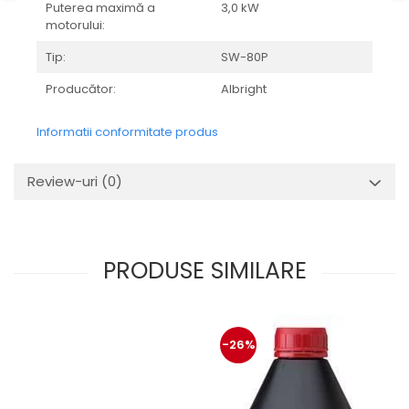
Mecanica
Puterea maximă a
3,0 kW
motorului:
Electropompa si motoare
electrice
Tip:
SW-80P
Burdufuri si cilindri hidraulici
Producător:
Albright
Role, bucsi si bolturi
BEHRENS
Informatii conformitate produs
Bolturi - role - bucse
Burdufe si cilindri
Review-uri
(0)
Mecanice
Electrice
Hidraulice
PRODUSE SIMILARE
Motoare electrice si pompe
SÖRENSEN
Mecanice
Electrice
-26%
Hidraulice
Cilindri hidraulici si burdufe