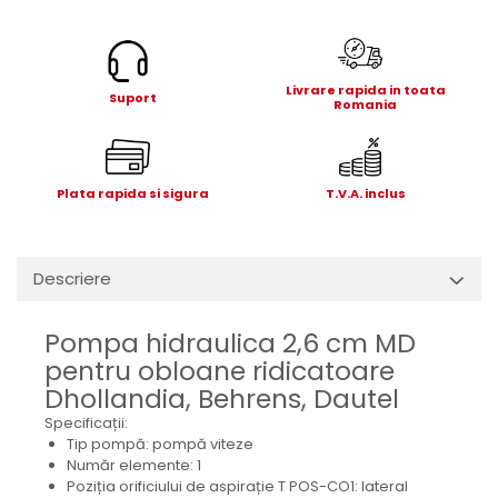
Electrice
Mecanice
Hidraulice
Livrare rapida in toata
Motoare electrice si pompe
Suport
Romania
hidraulice
Role, bucse si bolturi
Cilindru hidraulic si burduf
Plata rapida si sigura
T.V.A. inclus
ANTEO
Electrice
Hidraulice
Descriere
Mecanice
Bolturi, role si bucse
Pompa hidraulica 2,6 cm MD
Cilindri si burdufe
pentru obloane ridicatoare
Pompe si motoare electrice
Dhollandia, Behrens, Dautel
DAUTEL
Specificații:
Tip pompă: pompă viteze
Electrice
Număr elemente: 1
Hidraulica
Poziția orificiului de aspirație T POS-CO1: lateral