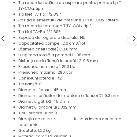
Mecanica
Tip racorduri orificiu de aspirare pentru pompa tip T
TY-COa: tip E
Electropompa si motoare
Tip filet TA-Pa: 1/2 BSP
electrice
Poziția elementului de presiune T POS-CO2: lateral
Burdufuri si cilindri hidraulici
Tip racorduri presiune T TY-COb: tip E
Tip filet TA-Pb: 1/2 BSP
Role, bucsi si bolturi
Supapă de reglare a debitului: NU
BEHRENS
Capacitatea pompei: 2,6 cm3/rot.
Lățimea cheii (cale) L: 3.6 mm
Bolturi - role - bucse
Lungimea totală a pompei L1: 98 mm
Burdufe si cilindri
Distanța de la flanșă la capăt L2: 9.5 mm
Mecanice
Presiunea nominală": 250 bar
Presiunea maximă: 280 bar
Electrice
Conexiuni laterale: 1/2"
Hidraulice
Tip flanșă: C
Motoare electrice si pompe
Diametrul flanșei: 45 mm
Diametrul orificiilor de montare a flanșei D1: 9,3 mm
SÖRENSEN
Diametru gât: D2: 45.2 mm
Mecanice
Diametrul arborelui D3:12 mm
Tipul arborelui: tip B
Electrice
Direcția de rotire: <-------- în sens invers acelor de
Hidraulice
ceasornic
Greutate: 1,22 kg
Cilindri hidraulici si burdufe
Material carcasă: aluminiu