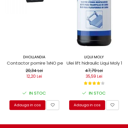
DHOLLANDIA
LIQUI MOLY
Contactor pornire 1xNO pentru obloane hidraulice
Ulei lift hidraulic Liqui Moly 1 lit
20,34 Lei
47,79 Lei
12,20 Lei
35,59 Lei
IN STOC
IN STOC
Adauga in cos
Adauga in cos