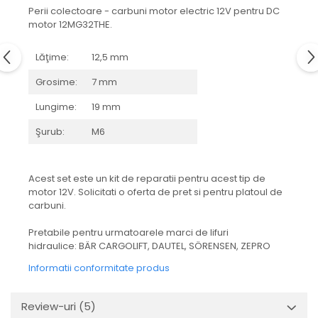
Mecanica
Perii colectoare - carbuni motor electric 12V pentru DC
Electropompa si motoare
motor 12MG32THE.
electrice
Burdufuri si cilindri hidraulici
Lăţime:
12,5 mm
Role, bucsi si bolturi
Grosime:
7 mm
BEHRENS
Lungime:
19 mm
Bolturi - role - bucse
Şurub:
M6
Burdufe si cilindri
Mecanice
Electrice
Acest set este un kit de reparatii pentru acest tip de
Hidraulice
motor 12V. Solicitati o oferta de pret si pentru platoul de
carbuni.
Motoare electrice si pompe
SÖRENSEN
Pretabile pentru urmatoarele marci de lifuri
hidraulice: BÄR CARGOLIFT, DAUTEL, SÖRENSEN, ZEPRO
Mecanice
Electrice
Informatii conformitate produs
Hidraulice
Cilindri hidraulici si burdufe
Review-uri
(5)