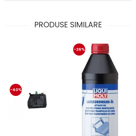
protectie
Grup electropompa
Bolturi, role si bucsi
PRODUSE SIMILARE
MAMMUT LIFT
Mecanice
Electrice
Hidraulice
-26%
Motor electric si pompa hidraulica
Cilindru hidraulic si protectie
burduf
ERHEL - HYDRIS
Hidraulice
-40%
Electrice
Mecanice
Role, bucse si bolturi
Motoras electric si pompa
Cilindri si burdufuri protectie
Consumabile