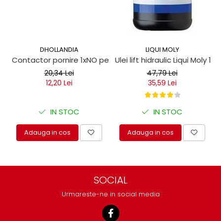
DHOLLANDIA
LIQUI MOLY
Contactor pornire 1xNO pentru obloane hidraulice
Ulei lift hidraulic Liqui Moly 1 lit
20,34 Lei
47,79 Lei
12,20 Lei
35,59 Lei
IN STOC
IN STOC
Adauga in cos
Adauga in cos
SOCIAL
Urmareste-ne in social media