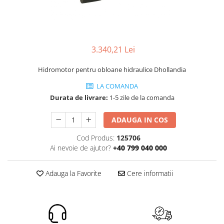
ROLE
Cilindri hidraulici si burdufe
Presuri camion
Bolturi, role si bucse
KIT GARNITURI
Lazi camion
AMA
BURDUF PROTECTIE
Lanturi de zapada
Electrice
TELECOMANDA LIFT
3.340,21 Lei
Cabluri pornire
Mecanice
MOTOARE ELECTRICE
Huse scaun camion
Hidraulice
Hidromotor pentru obloane hidraulice Dhollandia
ELECTRICE
Pompa si motor electric
Scule camion
LA COMANDA
POMPE HIDRAULICE
Role, bolturi si bucse
Stergatoare parbriz camion
Durata de livrare:
1-5 zile de la comanda
Burdufe si cilindri hidraulici
Perdele camion
ADAUGA IN COS
DHOLLANDIA
Cupla aer / Racord aer
Electrice
Cod Produs:
125706
Ai nevoie de ajutor?
+40 799 040 000
Hidraulice
Mecanice
Adauga la Favorite
Cere informatii
Cilindri, burdufe
Bolturi, role si bucse
Pompe si motoare electrice
ZEPRO