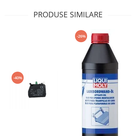
Grup electropompa
Bolturi, role si bucsi
PRODUSE SIMILARE
MAMMUT LIFT
Mecanice
Electrice
-26%
Hidraulice
Motor electric si pompa hidraulica
Cilindru hidraulic si protectie
burduf
ERHEL - HYDRIS
-40%
Hidraulice
Electrice
Mecanice
Role, bucse si bolturi
Motoras electric si pompa
Cilindri si burdufuri protectie
Consumabile