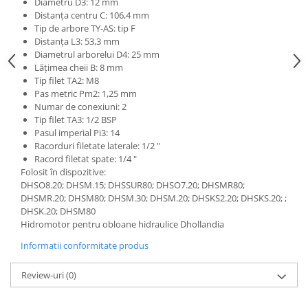
Diametru D3: 12 mm
Mecanica
Distanța centru C: 106,4 mm
Electropompa si motoare electrice
Tip de arbore TY-AS: tip F
Burdufuri si cilindri hidraulici
Distanța L3: 53,3 mm
Diametrul arborelui D4: 25 mm
Role, bucsi si bolturi
Lățimea cheii B: 8 mm
BEHRENS
Tip filet TA2: M8
Pas metric Pm2: 1,25 mm
Bolturi - role - bucse
Numar de conexiuni: 2
Burdufe si cilindri
Tip filet TA3: 1/2 BSP
Pasul imperial Pi3: 14
Mecanice
Racorduri filetate laterale: 1/2 "
Electrice
Racord filetat spate: 1/4 "
Hidraulice
Folosit în dispozitive:
DHSO8.20; DHSM.15; DHSSUR80; DHSO7.20; DHSMR80;
Motoare electrice si pompe
DHSMR.20; DHSM80; DHSM.30; DHSM.20; DHSKS2.20; DHSKS.20; ;
SÖRENSEN
DHSK.20; DHSM80
Hidromotor pentru obloane hidraulice Dhollandia
Mecanice
Electrice
Informatii conformitate produs
Hidraulice
Review-uri
(0)
Cilindri hidraulici si burdufe
protectie