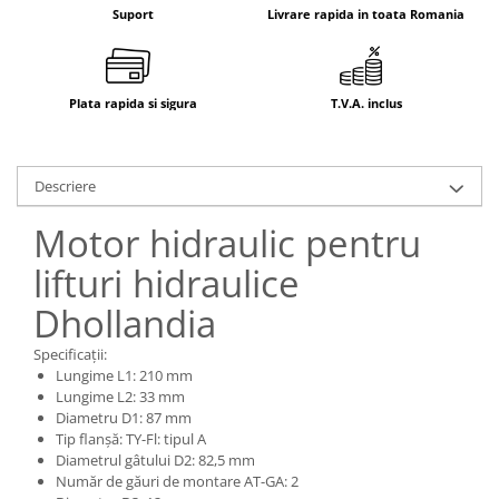
Electrice
Suport
Livrare rapida in toata Romania
Mecanice
Hidraulice
Motoare electrice si pompe
Plata rapida si sigura
T.V.A. inclus
hidraulice
Role, bucse si bolturi
Cilindru hidraulic si burduf
Descriere
ANTEO
Motor hidraulic pentru
Electrice
lifturi hidraulice
Hidraulice
Mecanice
Dhollandia
Bolturi, role si bucse
Specificații:
Cilindri si burdufe
Lungime L1: 210 mm
Pompe si motoare electrice
Lungime L2: 33 mm
DAUTEL
Diametru D1: 87 mm
Tip flanșă: TY-Fl: tipul A
Electrice
Diametrul gâtului D2: 82,5 mm
Hidraulica
Număr de găuri de montare AT-GA: 2