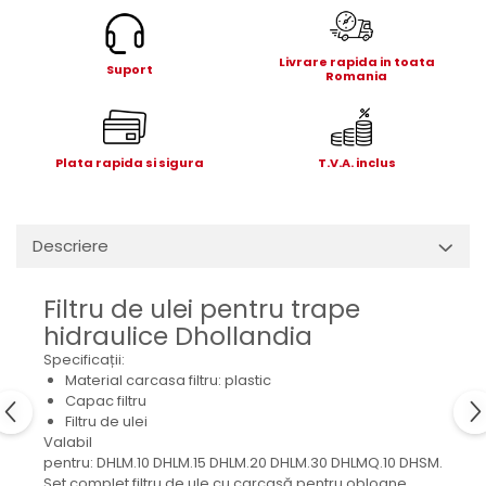
Electrice
Mecanice
Livrare rapida in toata
Hidraulice
Suport
Romania
Motoare electrice si pompe
hidraulice
Role, bucse si bolturi
Plata rapida si sigura
T.V.A. inclus
Cilindru hidraulic si burduf
ANTEO
Electrice
Descriere
Hidraulice
Mecanice
Filtru de ulei pentru trape
Bolturi, role si bucse
hidraulice Dhollandia
Cilindri si burdufe
Specificații:
Pompe si motoare electrice
Material carcasa filtru: plastic
Capac filtru
DAUTEL
Filtru de ulei
Electrice
Valabil
pentru: DHLM.10 DHLM.15 DHLM.20 DHLM.30 DHLMQ.10 DHSM.20 D
Hidraulica
Set complet filtru de ule cu carcasă pentru obloane