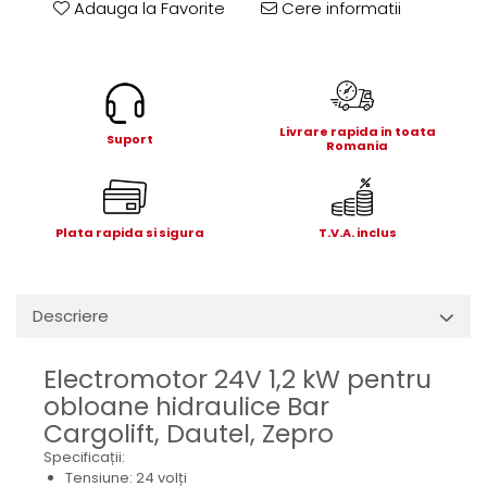
Adauga la Favorite
Cere informatii
Electrice
Mecanice
Hidraulice
Motoare electrice si pompe
hidraulice
Livrare rapida in toata
Suport
Role, bucse si bolturi
Romania
Cilindru hidraulic si burduf
ANTEO
Plata rapida si sigura
T.V.A. inclus
Electrice
Hidraulice
Mecanice
Descriere
Bolturi, role si bucse
Cilindri si burdufe
Electromotor 24V 1,2 kW pentru
Pompe si motoare electrice
obloane hidraulice Bar
DAUTEL
Cargolift, Dautel, Zepro
Electrice
Specificații:
Hidraulica
Tensiune: 24 volți