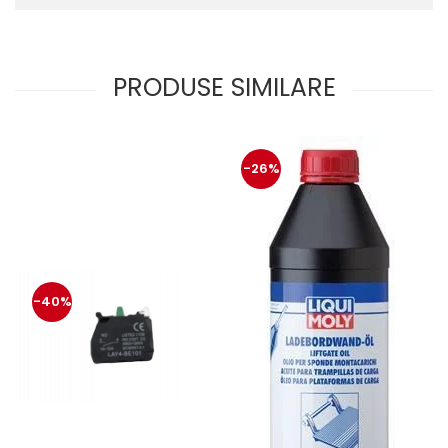
protectie
Grup electropompa
Bolturi, role si bucsi
MAMMUT LIFT
PRODUSE SIMILARE
Mecanice
Electrice
Hidraulice
-26%
Motor electric si pompa hidraulica
Cilindru hidraulic si protectie
burduf
ERHEL - HYDRIS
Hidraulice
-40%
Electrice
Mecanice
Role, bucse si bolturi
Motoras electric si pompa
Cilindri si burdufuri protectie
Consumabile