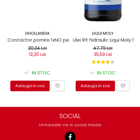
DHOLLANDIA
LIQUI MOLY
Contactor pornire 1xNO pentru obloane hidraulice
Ulei lift hidraulic Liqui Moly 1 lit
20,34 Lei
47,79 Lei
12,20 Lei
35,59 Lei
IN STOC
IN STOC
Adauga in cos
Adauga in cos
SOCIAL
Urmareste-ne in social media