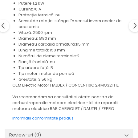
Mecanica
Putere:1,2 kW
Curent:76 A
Electropompa si motoare
Protecție termică: nu
electrice
Sensul de rotație: stânga, în sensul invers acelor de
Burdufuri si cilindri hidraulici
ceasornic
Viteză: 2500 rpm
Role, bucsi si bolturi
Diametru: Ø80 mm
BEHRENS
Diametru carcasă armătură:115 mm
Lungime totală: 150 mm
Bolturi - role - bucse
Numărul de cleme terminale:2
Burdufe si cilindri
Flanșă frontală: nu
Mecanice
Tip arbore față: B
Tip motor: motor de pompă
Electrice
Greutate: 3,56 kg
Hidraulice
OEM Electric Motor HALDEX / CONCENTRIC 24MG32THE
Motoare electrice si pompe
Va recomandam sa consultati si oferta noastra de
SÖRENSEN
carbuni reparatie motoare electrice - kit de reparatii
Mecanice
motoare electrice BAR CARGOLIFT / DAUTEL / ZEPRO.
Electrice
Informatii conformitate produs
Hidraulice
Cilindri hidraulici si burdufe
Review-uri
(0)