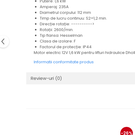
Putere: 1,6 kW
Electrice
Amperaj: 235A
Mecanice
Diametrul corpului: 112 mm
Timp de lucru continuu: S2=1,2 min.
Hidraulice
Direcție rotație: ---------->
Motoare electrice si pompe
Rotații: 2600/min.
hidraulice
Tip flansa: Hesselman
Role, bucse si bolturi
Clasa de izolare: F
Factorul de protecție: IP44
Cilindru hidraulic si burduf
Motor electric 12V 1,6 kW pentru lifturi hidraulice Dhol
ANTEO
Informatii conformitate produs
Electrice
Hidraulice
Review-uri
(0)
Mecanice
Bolturi, role si bucse
Cilindri si burdufe
Pompe si motoare electrice
DAUTEL
Electrice
Hidraulica
-26%