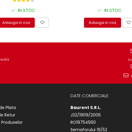
IN STOC
IN STOC
Adauga in cos
Adauga in cos
media
Lu
DATE COMERCIALE
de Plata
Baurent S.R.L.
de Retur
J32/1909/2006
 Produselor
RO19754560
Semaforului 19/52