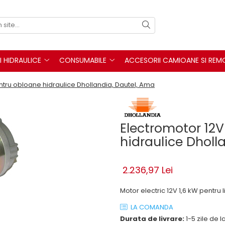
I HIDRAULICE
CONSUMABILE
ACCESORII CAMIOANE SI REM
ntru obloane hidraulice Dhollandia, Dautel, Ama
Electromotor 12V
hidraulice Dholl
2.236,97 Lei
Motor electric 12V 1,6 kW pentru l
LA COMANDA
Durata de livrare:
1-5 zile de