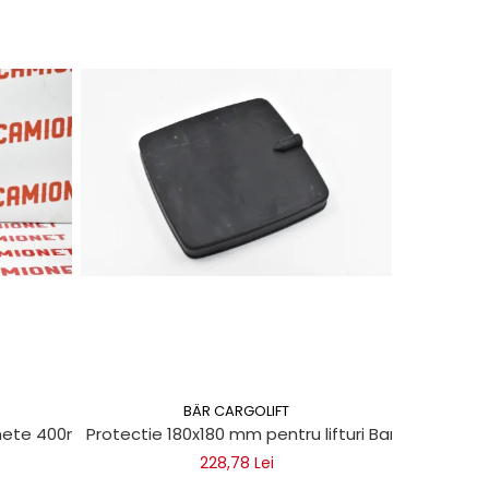
BÄR CARGOLIFT
chete 400ml
Protectie 180x180 mm pentru lifturi Bar Cargolift
Vaselin
228,78 Lei