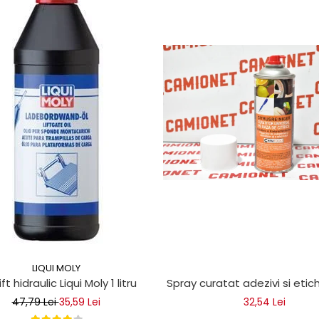
LIQUI MOLY
ice
lift hidraulic Liqui Moly 1 litru
Spray curatat adezivi si eti
47,79 Lei
35,59 Lei
32,54 Lei