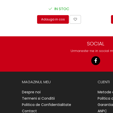
protectie
Grup electropompa
IN STOC
Bolturi, role si bucsi
Adauga in cos
MAMMUT LIFT
Mecanice
Electrice
Hidraulice
SOCIAL
Motor electric si pompa hidraulica
Urmareste-ne in social 
Cilindru hidraulic si protectie
burduf
ERHEL - HYDRIS
Hidraulice
Electrice
MAGAZINUL MEU
CLIENTI
Mecanice
Despre noi
Metode 
Role, bucse si bolturi
Termeni si Conditii
Politica 
Motoras electric si pompa
Politica de Confidentialitate
Garantia
Cilindri si burdufuri protectie
Contact
ANPC
Consumabile