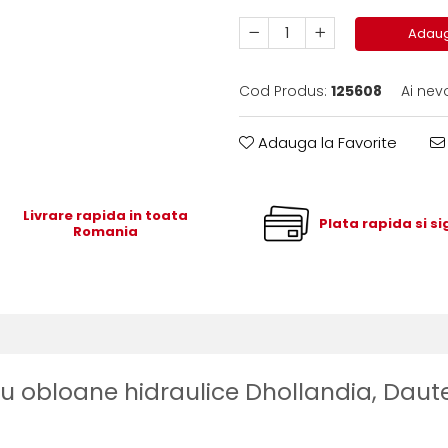
Adaug
Cod Produs:
125608
Ai nev
Adauga la Favorite
Livrare rapida in toata
Plata rapida si s
Romania
ru obloane hidraulice Dhollandia, Daut