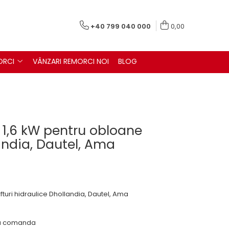
+40 799 040 000
0,00
ORCI
VÂNZARI REMORCI NOI
BLOG
 1,6 kW pentru obloane
andia, Dautel, Ama
ifturi hidraulice Dhollandia, Dautel, Ama
 la comanda