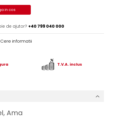
a in cos
oie de ajutor?
+40 799 040 000
Cere informatii
igura
T.V.A. inclus
el, Ama