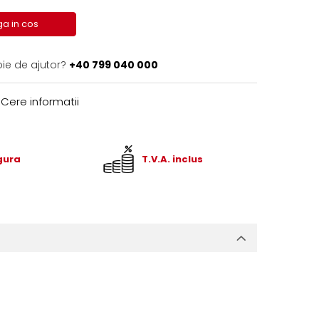
a in cos
oie de ajutor?
+40 799 040 000
Cere informatii
igura
T.V.A. inclus