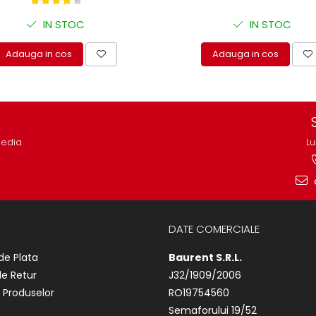
IN STOC
IN STOC
Adauga in cos
Adauga in cos
media
Lu
DATE COMERCIALE
de Plata
Baurent S.R.L.
de Retur
J32/1909/2006
 Produselor
RO19754560
Semaforului 19/52