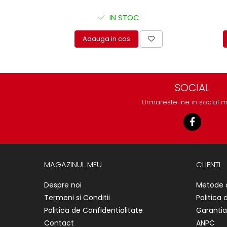
protectie
Grup electropompa
IN STOC
Bolturi, role si bucsi
Adauga in cos
MAMMUT LIFT
Mecanice
Electrice
Hidraulice
SOCIAL
Motor electric si pompa hidraulica
Urmareste-ne in social 
Cilindru hidraulic si protectie
burduf
ERHEL - HYDRIS
Hidraulice
Electrice
MAGAZINUL MEU
CLIENTI
Mecanice
Despre noi
Metode 
Role, bucse si bolturi
Termeni si Conditii
Politica 
Motoras electric si pompa
Politica de Confidentialitate
Garantia
Cilindri si burdufuri protectie
Contact
ANPC
Consumabile