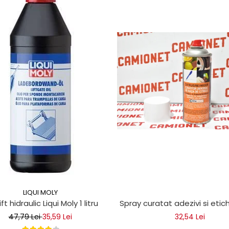
LIQUI MOLY
ice
lift hidraulic Liqui Moly 1 litru
Spray curatat adezivi si eti
47,79 Lei
35,59 Lei
32,54 Lei