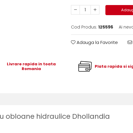
Adaug
Cod Produs:
125596
Ai nev
Adauga la Favorite
Livrare rapida in toata
Plata rapida si s
Romania
ru obloane hidraulice Dhollandia