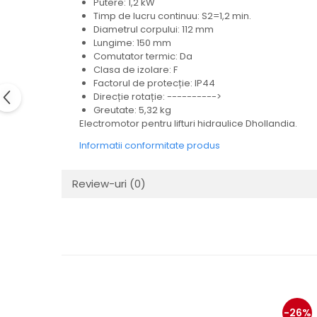
Putere: 1,2 kW
Electrice
Timp de lucru continuu: S2=1,2 min.
Mecanice
Diametrul corpului: 112 mm
Lungime: 150 mm
Hidraulice
Comutator termic: Da
Motoare electrice si pompe
Clasa de izolare: F
hidraulice
Factorul de protecție: IP44
Role, bucse si bolturi
Direcție rotație: ---------->
Greutate: 5,32 kg
Cilindru hidraulic si burduf
Electromotor pentru lifturi hidraulice Dhollandia.
ANTEO
Informatii conformitate produs
Electrice
Hidraulice
Review-uri
(0)
Mecanice
Bolturi, role si bucse
Cilindri si burdufe
Pompe si motoare electrice
DAUTEL
Electrice
Hidraulica
-26%