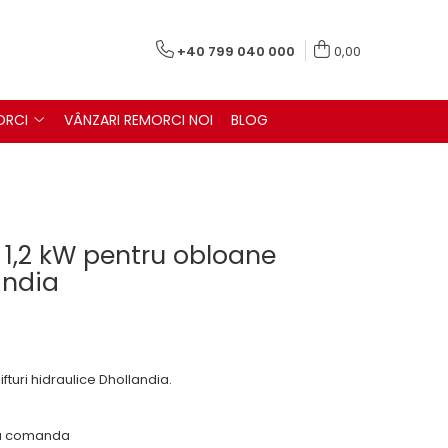
+40 799 040 000
0,00
ORCI
VÂNZARI REMORCI NOI
BLOG
 1,2 kW pentru obloane
andia
ifturi hidraulice Dhollandia.
 la comanda