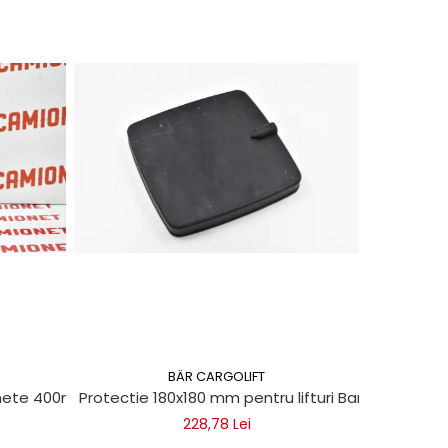
BÄR CARGOLIFT
chete 400ml
Protectie 180x180 mm pentru lifturi Bar Cargolift
Vaselin
228,78 Lei