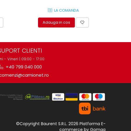
LA COMANDA
Adauga in cos
A
SUPORT CLIENTI
ni - Vineri | 09:00 - 17:00
+40 799 040 000
comenzi@camionet.ro
©Copyright Baurent S.R.L. 2026
Platforma E-
commerce by Gomag