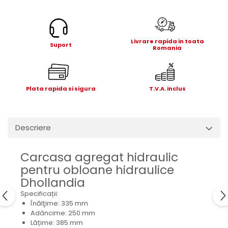
Electrice
Mecanice
Hidraulice
Livrare rapida in toata
Motoare electrice si pompe
Suport
Romania
hidraulice
Role, bucse si bolturi
Cilindru hidraulic si burduf
Plata rapida si sigura
T.V.A. inclus
ANTEO
Electrice
Hidraulice
Descriere
Mecanice
Bolturi, role si bucse
Carcasa agregat hidraulic
Cilindri si burdufe
pentru obloane hidraulice
Pompe si motoare electrice
Dhollandia
DAUTEL
Specificații:
Înălţime: 335 mm
Electrice
Adâncime: 250 mm
Hidraulica
Lățime: 385 mm