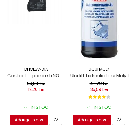
protectie
Grup electropompa
Bolturi, role si bucsi
MAMMUT LIFT
Mecanice
Electrice
Hidraulice
Motor electric si pompa hidraulica
Cilindru hidraulic si protectie
DHOLLANDIA
LIQUI MOLY
burduf
Contactor pornire 1xNO pentru obloane hidraulice
Ulei lift hidraulic Liqui Moly 1 lit
ERHEL - HYDRIS
20,34 Lei
47,79 Lei
Hidraulice
12,20 Lei
35,59 Lei
Electrice
Mecanice
IN STOC
IN STOC
Role, bucse si bolturi
Motoras electric si pompa
Adauga in cos
Adauga in cos
Cilindri si burdufuri protectie
Consumabile