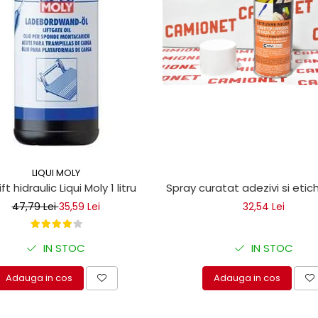
LIQUI MOLY
ice
lift hidraulic Liqui Moly 1 litru
Spray curatat adezivi si eti
47,79 Lei
35,59 Lei
32,54 Lei
IN STOC
IN STOC
Adauga in cos
Adauga in cos