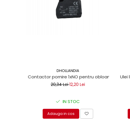
Mecanica
Electropompa si motoare
electrice
Burdufuri si cilindri hidraulici
Role, bucsi si bolturi
BEHRENS
Bolturi - role - bucse
Burdufe si cilindri
Mecanice
Electrice
DHOLLANDIA
Contactor pornire 1xNO pentru obloane hidraul
Ulei 
Hidraulice
20,34 Lei
12,20 Lei
Motoare electrice si pompe
SÖRENSEN
IN STOC
Mecanice
Electrice
Adauga in cos
Hidraulice
Cilindri hidraulici si burdufe