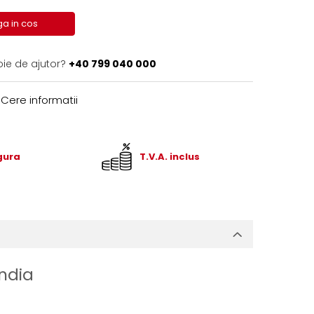
a in cos
oie de ajutor?
+40 799 040 000
Cere informatii
igura
T.V.A. inclus
ndia