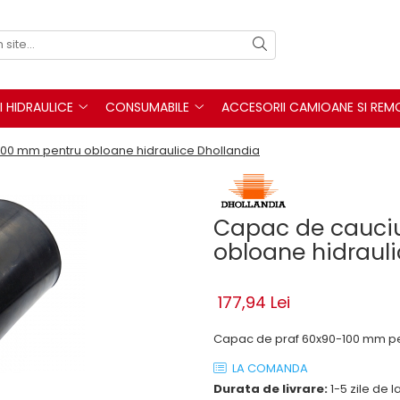
I HIDRAULICE
CONSUMABILE
ACCESORII CAMIOANE SI REM
00 mm pentru obloane hidraulice Dhollandia
Capac de cauci
obloane hidrauli
177,94 Lei
Capac de praf 60x90-100 mm pen
LA COMANDA
Durata de livrare:
1-5 zile de