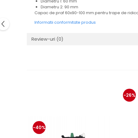
Diametru 1: 60 mm
Electrice
Diametru 2: 90 mm
Mecanice
Capac de praf 60x90-100 mm pentru trape de ridic
Hidraulice
Informatii conformitate produs
Motoare electrice si pompe
hidraulice
Review-uri
(0)
Role, bucse si bolturi
Cilindru hidraulic si burduf
ANTEO
Electrice
Hidraulice
Mecanice
Bolturi, role si bucse
-26%
Cilindri si burdufe
Pompe si motoare electrice
DAUTEL
Electrice
-40%
Hidraulica