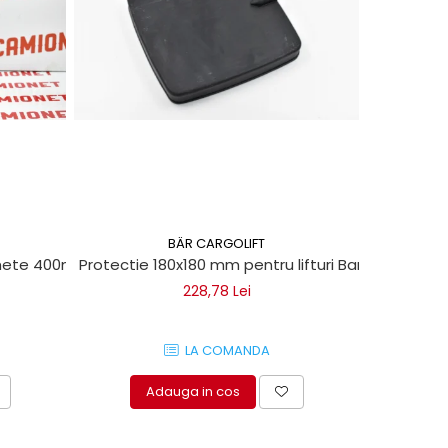
BÄR CARGOLIFT
chete 400ml
Protectie 180x180 mm pentru lifturi Bar Cargolift
Vaselin
228,78 Lei
LA COMANDA
Adauga in cos
A