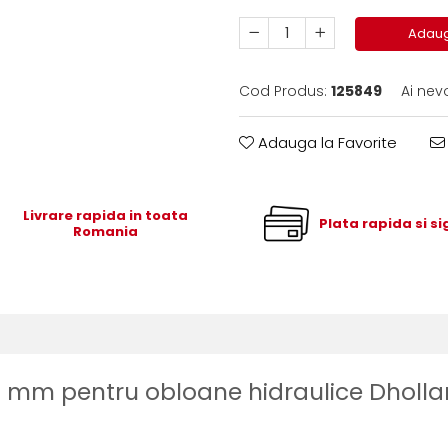
Adaug
Cod Produs:
125849
Ai nev
Adauga la Favorite
Livrare rapida in toata
Plata rapida si s
Romania
 mm pentru obloane hidraulice Dholla