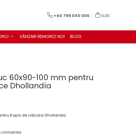
+40 799 040 000
0,00
ORCI
VÂNZARI REMORCI NOI
BLOG
uc 60x90-100 mm pentru
ce Dhollandia
tru trape de ridicare Dhollandia
 la comanda