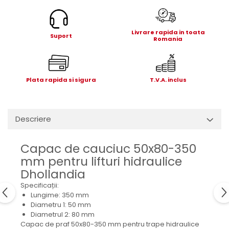
Electrice
Mecanice
Hidraulice
Livrare rapida in toata
Suport
Romania
Motoare electrice si pompe
hidraulice
Role, bucse si bolturi
Plata rapida si sigura
T.V.A. inclus
Cilindru hidraulic si burduf
ANTEO
Electrice
Descriere
Hidraulice
Mecanice
Capac de cauciuc 50x80-350
Bolturi, role si bucse
mm pentru lifturi hidraulice
Cilindri si burdufe
Dhollandia
Pompe si motoare electrice
Specificații:
DAUTEL
Lungime: 350 mm
Diametru 1: 50 mm
Electrice
Diametrul 2: 80 mm
Hidraulica
Capac de praf 50x80-350 mm pentru trape hidraulice