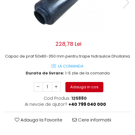
ROLE
Cilindri hidraulici si burdufe
Presuri camion
Bolturi, role si bucse
KIT GARNITURI
Lazi camion
AMA
BURDUF PROTECTIE
Lanturi de zapada
Electrice
TELECOMANDA LIFT
Cabluri pornire
Mecanice
MOTOARE ELECTRICE
Huse scaun camion
Hidraulice
228,78 Lei
ELECTRICE
Pompa si motor electric
Scule camion
POMPE HIDRAULICE
Capac de praf 50x80-350 mm pentru trape hidraulice Dhollania
Role, bolturi si bucse
Stergatoare parbriz camion
Burdufe si cilindri hidraulici
LA COMANDA
Perdele camion
DHOLLANDIA
Durata de livrare:
1-5 zile de la comanda
Cupla aer / Racord aer
Electrice
Adauga in cos
Hidraulice
Mecanice
Cod Produs:
125880
Ai nevoie de ajutor?
+40 799 040 000
Cilindri, burdufe
Bolturi, role si bucse
Adauga la Favorite
Cere informatii
Pompe si motoare electrice
ZEPRO