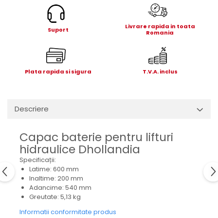
Electrice
Mecanice
Livrare rapida in toata
Suport
Hidraulice
Romania
Motoare electrice si pompe
hidraulice
Role, bucse si bolturi
Plata rapida si sigura
T.V.A. inclus
Cilindru hidraulic si burduf
ANTEO
Electrice
Descriere
Hidraulice
Mecanice
Capac baterie pentru lifturi
Bolturi, role si bucse
hidraulice Dhollandia
Cilindri si burdufe
Specificații:
Pompe si motoare electrice
Latime: 600 mm
Inaltime: 200 mm
DAUTEL
Adancime: 540 mm
Electrice
Greutate: 5,13 kg
Hidraulica
Informatii conformitate produs