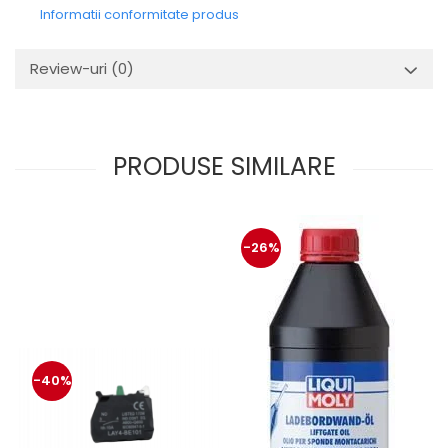
Mecanica
Informatii conformitate produs
Electropompa si motoare
electrice
Review-uri
(0)
Burdufuri si cilindri hidraulici
Role, bucsi si bolturi
BEHRENS
PRODUSE SIMILARE
Bolturi - role - bucse
Burdufe si cilindri
Mecanice
Electrice
-26%
Hidraulice
Motoare electrice si pompe
SÖRENSEN
Mecanice
Electrice
-40%
Hidraulice
Cilindri hidraulici si burdufe