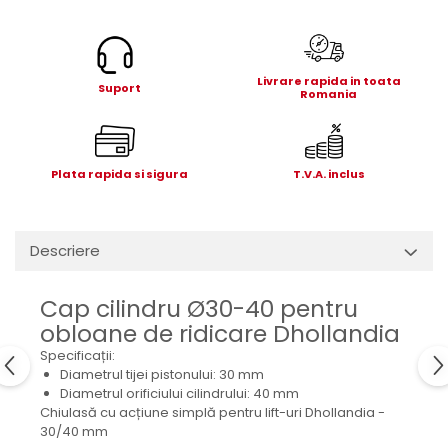
Electrice
Mecanice
Hidraulice
Livrare rapida in toata
Motoare electrice si pompe
Suport
Romania
hidraulice
Role, bucse si bolturi
Cilindru hidraulic si burduf
Plata rapida si sigura
T.V.A. inclus
ANTEO
Electrice
Hidraulice
Descriere
Mecanice
Bolturi, role si bucse
Cap cilindru Ø30-40 pentru
Cilindri si burdufe
obloane de ridicare Dhollandia
Pompe si motoare electrice
Specificații:
DAUTEL
Diametrul tijei pistonului: 30 mm
Diametrul orificiului cilindrului: 40 mm
Electrice
Chiulasă cu acțiune simplă pentru lift-uri Dhollandia -
Hidraulica
30/40 mm