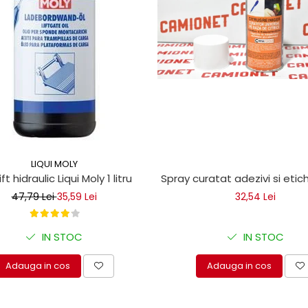
LIQUI MOLY
ice
lift hidraulic Liqui Moly 1 litru
Spray curatat adezivi si eti
47,79 Lei
35,59 Lei
32,54 Lei
IN STOC
IN STOC
Adauga in cos
Adauga in cos