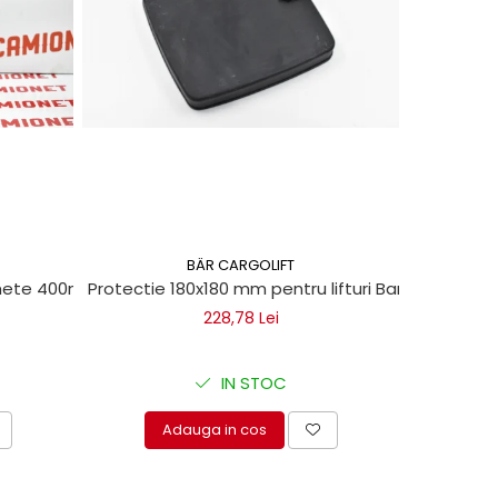
BÄR CARGOLIFT
chete 400ml
Protectie 180x180 mm pentru lifturi Bar Cargolift
Vaselin
228,78 Lei
IN STOC
Adauga in cos
A