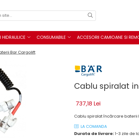
I HIDRAULICE
CONSUMABILE
ACCESORII CAMIOANE SI REM
terii Bar Cargolift
Cablu spiralat in
737,18 Lei
Cablu spiralat încărcare baterii 
LA COMANDA
Durata de livrare:
1-3 zile de