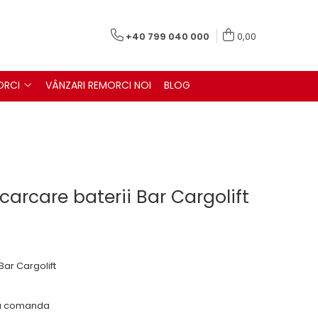
+40 799 040 000
0,00
ORCI
VÂNZARI REMORCI NOI
BLOG
carcare baterii Bar Cargolift
Bar Cargolift
 la comanda