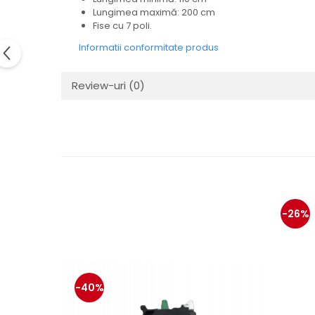
Electrice
Lungimea maximă: 200 cm
Mecanice
Fise cu 7 poli.
Hidraulice
Informatii conformitate produs
Motoare electrice si pompe
hidraulice
Review-uri
(0)
Role, bucse si bolturi
Cilindru hidraulic si burduf
ANTEO
Electrice
Hidraulice
Mecanice
Bolturi, role si bucse
-26%
Cilindri si burdufe
Pompe si motoare electrice
DAUTEL
Electrice
-40%
Hidraulica