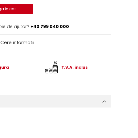
a in cos
oie de ajutor?
+40 799 040 000
Cere informatii
igura
T.V.A. inclus