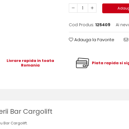
Adaug
Cod Produs:
125409
Ai nev
Adauga la Favorite
Livrare rapida in toata
Plata rapida si s
Romania
rii Bar Cargolift
u Bar Cargolift.