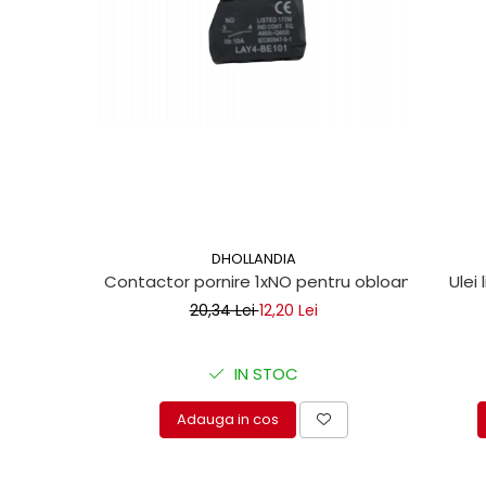
Mecanica
Electropompa si motoare
electrice
Burdufuri si cilindri hidraulici
Role, bucsi si bolturi
BEHRENS
Bolturi - role - bucse
Burdufe si cilindri
Mecanice
DHOLLANDIA
Electrice
Contactor pornire 1xNO pentru obloane hidraul
Ulei 
Hidraulice
20,34 Lei
12,20 Lei
Motoare electrice si pompe
SÖRENSEN
IN STOC
Mecanice
Electrice
Adauga in cos
Hidraulice
Cilindri hidraulici si burdufe