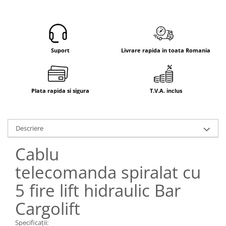
Electrice
Mecanice
Hidraulice
Motoare electrice si pompe
Suport
Livrare rapida in toata Romania
hidraulice
Role, bucse si bolturi
Cilindru hidraulic si burduf
Plata rapida si sigura
T.V.A. inclus
ANTEO
Electrice
Hidraulice
Descriere
Mecanice
Cablu
Bolturi, role si bucse
Cilindri si burdufe
telecomanda spiralat cu
Pompe si motoare electrice
5 fire lift hidraulic Bar
DAUTEL
Cargolift
Electrice
Hidraulica
Specificații: