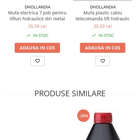
Grup electropompa
DHOLLANDIA
DHOLLANDIA
Bolturi, role si bucsi
Mufa electrica 7 poli pentru
Mufa plastic cablu
MAMMUT LIFT
lifturi hidraulice din metal
telecomanda lift hidraulic
35,59 Lei
35,59 Lei
Mecanice
IN STOC
IN STOC
Electrice
Hidraulice
ADAUGA IN COS
ADAUGA IN COS
Motor electric si pompa hidraulica
Cilindru hidraulic si protectie
burduf
ERHEL - HYDRIS
Hidraulice
PRODUSE SIMILARE
Electrice
Mecanice
Role, bucse si bolturi
-26%
Motoras electric si pompa
Cilindri si burdufuri protectie
Consumabile