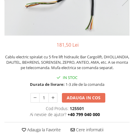
ROLE
Cilindri hidraulici si burdufe
Presuri camion
Bolturi, role si bucse
KIT GARNITURI
Lazi camion
AMA
BURDUF PROTECTIE
Lanturi de zapada
Electrice
TELECOMANDA LIFT
Cabluri pornire
Mecanice
MOTOARE ELECTRICE
Huse scaun camion
Hidraulice
181,50 Lei
ELECTRICE
Pompa si motor electric
Scule camion
POMPE HIDRAULICE
Role, bolturi si bucse
Cablu electric spiralat cu 5 fire lift hidraulic Bar Cargolift, DHOLLANDIA,
Stergatoare parbriz camion
DAUTEL, BEHRENS, SORENSEN, ZEPRO, ANTEO, AMA, etc. A se monta
Burdufe si cilindri hidraulici
Perdele camion
pe telecomanda. Mufa electrica se comanda separat.
DHOLLANDIA
Cupla aer / Racord aer
IN STOC
Electrice
Durata de livrare:
1-3 zile de la comanda
Hidraulice
Mecanice
ADAUGA IN COS
Cilindri, burdufe
Cod Produs:
125501
Bolturi, role si bucse
Ai nevoie de ajutor?
+40 799 040 000
Pompe si motoare electrice
ZEPRO
Adauga la Favorite
Cere informatii