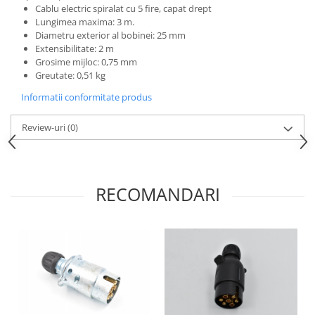
Mecanica
Cablu electric spiralat cu 5 fire, capat drept
Lungimea maxima: 3 m.
Electropompa si motoare electrice
Diametru exterior al bobinei: 25 mm
Burdufuri si cilindri hidraulici
Extensibilitate: 2 m
Role, bucsi si bolturi
Grosime mijloc: 0,75 mm
Greutate: 0,51 kg
BEHRENS
Informatii conformitate produs
Bolturi - role - bucse
Burdufe si cilindri
Review-uri
(0)
Mecanice
Electrice
Hidraulice
RECOMANDARI
Motoare electrice si pompe
SÖRENSEN
Mecanice
Electrice
Hidraulice
Cilindri hidraulici si burdufe
protectie