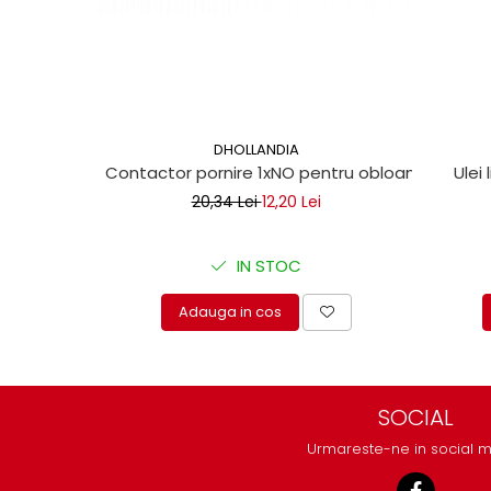
Mecanica
Electropompa si motoare
electrice
Burdufuri si cilindri hidraulici
Role, bucsi si bolturi
BEHRENS
DHOLLANDIA
Contactor pornire 1xNO pentru obloane hidraul
Ulei 
Bolturi - role - bucse
20,34 Lei
12,20 Lei
Burdufe si cilindri
Mecanice
Electrice
IN STOC
Hidraulice
Adauga in cos
Motoare electrice si pompe
SÖRENSEN
Mecanice
Electrice
SOCIAL
Hidraulice
Urmareste-ne in social 
Cilindri hidraulici si burdufe