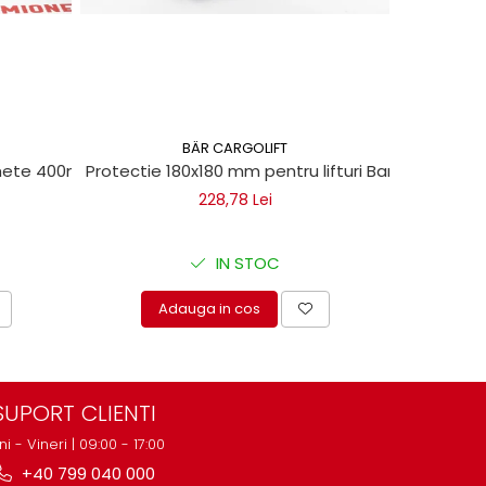
BÄR CARGOLIFT
chete 400ml
Protectie 180x180 mm pentru lifturi Bar Cargolift
Vaselin
228,78 Lei
IN STOC
Adauga in cos
A
SUPORT CLIENTI
ni - Vineri | 09:00 - 17:00
+40 799 040 000