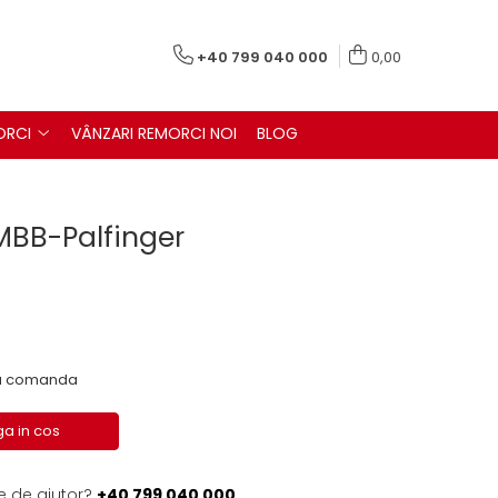
+40 799 040 000
0,00
ORCI
VÂNZARI REMORCI NOI
BLOG
 MBB-Palfinger
 la comanda
a in cos
e de ajutor?
+40 799 040 000