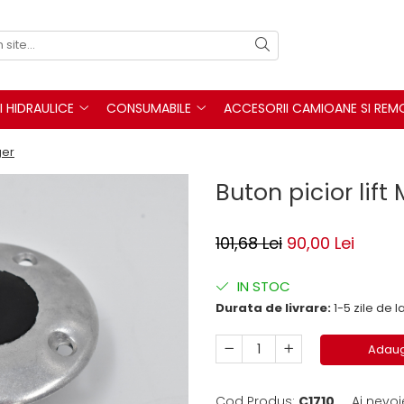
I HIDRAULICE
CONSUMABILE
ACCESORII CAMIOANE SI REM
ger
Buton picior lift
101,68 Lei
90,00 Lei
IN STOC
Durata de livrare:
1-5 zile de
Adaug
Cod Produs:
C1710
Ai nevoi