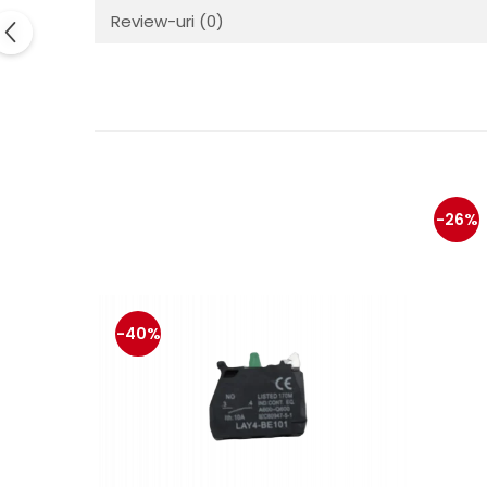
Electrice
Review-uri
(0)
Mecanice
Hidraulice
Motoare electrice si pompe
hidraulice
Role, bucse si bolturi
Cilindru hidraulic si burduf
ANTEO
-26%
Electrice
Hidraulice
Mecanice
Bolturi, role si bucse
-40%
Cilindri si burdufe
Pompe si motoare electrice
DAUTEL
Electrice
Hidraulica