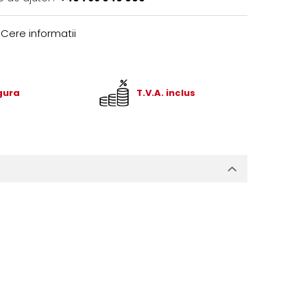
Cere informatii
igura
T.V.A. inclus