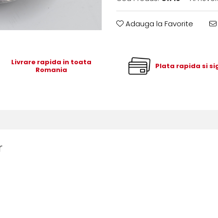
Adauga la Favorite
Livrare rapida in toata
Plata rapida si s
Romania
r