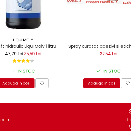
LIQUI MOLY
ice
lift hidraulic Liqui Moly 1 litru
Spray curatat adezivi si eti
47,79 Lei
35,59 Lei
32,54 Lei
IN STOC
IN STOC
Adauga in cos
Adauga in cos
media
Lu