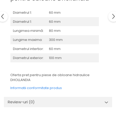
Mecanica
Electropompa si motoare
Diametrul 1:
60 mm
electrice
Burdufuri si cilindri hidraulici
Diametrul 1:
60 mm
Role, bucsi si bolturi
Lungimea minimă:
80 mm
BEHRENS
Lungime maxima:
300 mm
Bolturi - role - bucse
Diametrul intertior:
60 mm
Burdufe si cilindri
Mecanice
Diametrul exterior:
100 mm
Electrice
Hidraulice
Oferta pret pentru piese de obloane hidraulice
Motoare electrice si pompe
DHOLLANDIA
SÖRENSEN
Informatii conformitate produs
Mecanice
Electrice
Review-uri
(0)
Hidraulice
Cilindri hidraulici si burdufe