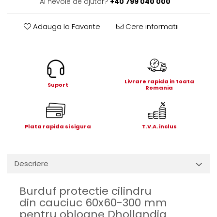
Ai nevoie de ajutor?
+40 799 040 000
Electrice
Mecanice
Adauga la Favorite
Cere informatii
Hidraulice
Motoare electrice si pompe
hidraulice
Role, bucse si bolturi
Cilindru hidraulic si burduf
Livrare rapida in toata
Suport
Romania
ANTEO
Electrice
Hidraulice
Plata rapida si sigura
T.V.A. inclus
Mecanice
Bolturi, role si bucse
Cilindri si burdufe
Descriere
Pompe si motoare electrice
DAUTEL
Burduf protectie cilindru
Electrice
din cauciuc 60x60-300 mm
Hidraulica
pentru obloane Dhollandia