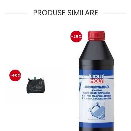
protectie
Grup electropompa
PRODUSE SIMILARE
Bolturi, role si bucsi
MAMMUT LIFT
Mecanice
-26%
Electrice
Hidraulice
Motor electric si pompa hidraulica
Cilindru hidraulic si protectie
burduf
-40%
ERHEL - HYDRIS
Hidraulice
Electrice
Mecanice
Role, bucse si bolturi
Motoras electric si pompa
Cilindri si burdufuri protectie
Consumabile