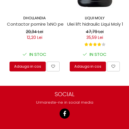
DHOLLANDIA
LIQUI MOLY
Contactor pornire 1xNO pentru obloane hidraulice
Ulei lift hidraulic Liqui Moly 1 lit
20,34 Lei
47,79 Lei
12,20 Lei
35,59 Lei
IN STOC
IN STOC
Adauga in cos
Adauga in cos
SOCIAL
Urmareste-ne in social media