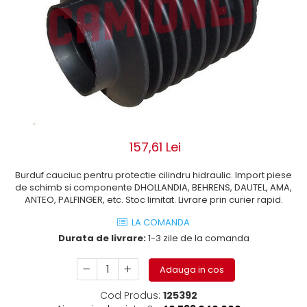
ROLE
Cilindri hidraulici si burdufe
Presuri camion
Bolturi, role si bucse
KIT GARNITURI
Lazi camion
AMA
BURDUF PROTECTIE
Lanturi de zapada
Electrice
TELECOMANDA LIFT
Cabluri pornire
Mecanice
MOTOARE ELECTRICE
Huse scaun camion
Hidraulice
ELECTRICE
Pompa si motor electric
Scule camion
POMPE HIDRAULICE
Role, bolturi si bucse
Stergatoare parbriz camion
157,61 Lei
Burdufe si cilindri hidraulici
Perdele camion
DHOLLANDIA
Burduf cauciuc pentru protectie cilindru hidraulic. Import piese
Cupla aer / Racord aer
Electrice
de schimb si componente DHOLLANDIA, BEHRENS, DAUTEL, AMA,
ANTEO, PALFINGER, etc. Stoc limitat. Livrare prin curier rapid.
Hidraulice
Mecanice
LA COMANDA
Durata de livrare:
1-3 zile de la comanda
Cilindri, burdufe
Bolturi, role si bucse
Adauga in cos
Pompe si motoare electrice
ZEPRO
Cod Produs:
125392