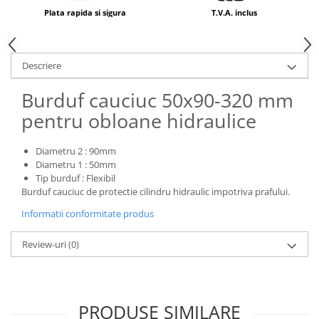
Mecanica
Plata rapida si sigura
T.V.A. inclus
Electropompa si motoare electrice
Burdufuri si cilindri hidraulici
Role, bucsi si bolturi
Descriere
BEHRENS
Burduf cauciuc 50x90-320 mm
Bolturi - role - bucse
pentru obloane hidraulice
Burdufe si cilindri
Mecanice
Diametru 2 : 90mm
Electrice
Diametru 1 : 50mm
Hidraulice
Tip burduf : Flexibil
Burduf cauciuc de protectie cilindru hidraulic impotriva prafului.
Motoare electrice si pompe
SÖRENSEN
Informatii conformitate produs
Mecanice
Review-uri
(0)
Electrice
Hidraulice
Cilindri hidraulici si burdufe
protectie
PRODUSE SIMILARE