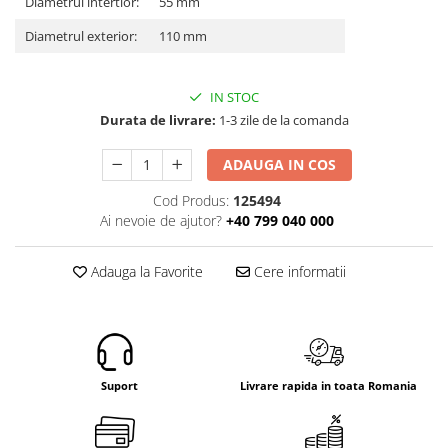
Diametrul intertior:
55 mm
Electrice
Diametrul exterior:
110 mm
Mecanice
Hidraulice
Motoare electrice si pompe
IN STOC
hidraulice
Durata de livrare:
1-3 zile de la comanda
Role, bucse si bolturi
Cilindru hidraulic si burduf
ADAUGA IN COS
ANTEO
Cod Produs:
125494
Electrice
Ai nevoie de ajutor?
+40 799 040 000
Hidraulice
Mecanice
Adauga la Favorite
Cere informatii
Bolturi, role si bucse
Cilindri si burdufe
Pompe si motoare electrice
DAUTEL
Suport
Livrare rapida in toata Romania
Electrice
Hidraulica