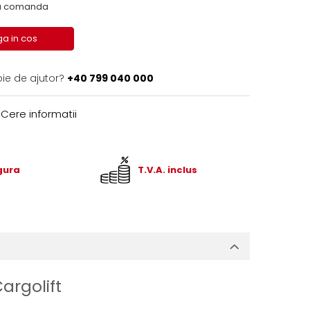
 la comanda
a in cos
oie de ajutor?
+40 799 040 000
Cere informatii
igura
T.V.A. inclus
argolift