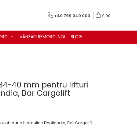
+40 799 040 000
0,00
ORCI
VÂNZARI REMORCI NOI
BLOG
34-40 mm pentru lifturi
ndia, Bar Cargolift
 obloane hidraulice Dhollandia, Bar Cargolift