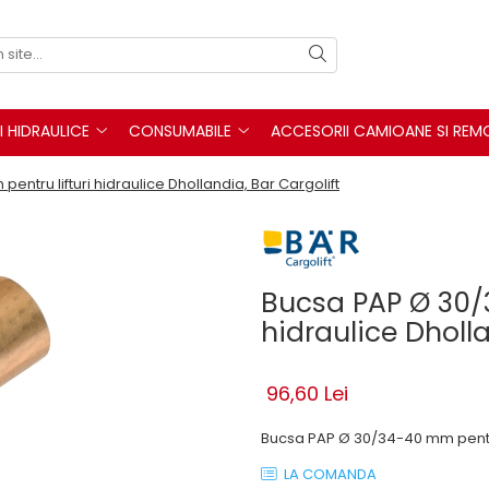
I HIDRAULICE
CONSUMABILE
ACCESORII CAMIOANE SI REM
ntru lifturi hidraulice Dhollandia, Bar Cargolift
Bucsa PAP Ø 30/
hidraulice Dholla
96,60 Lei
Bucsa PAP Ø 30/34-40 mm pentru
LA COMANDA