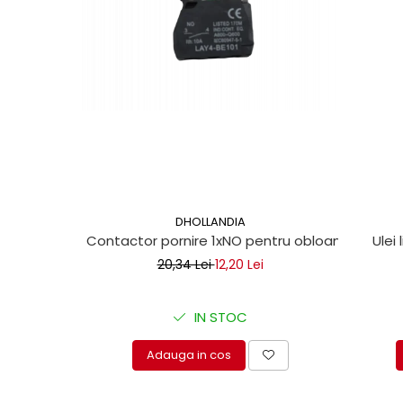
Mecanica
Electropompa si motoare
electrice
Burdufuri si cilindri hidraulici
Role, bucsi si bolturi
BEHRENS
Bolturi - role - bucse
Burdufe si cilindri
Mecanice
Electrice
DHOLLANDIA
Contactor pornire 1xNO pentru obloane hidraul
Ulei 
Hidraulice
Motoare electrice si pompe
20,34 Lei
12,20 Lei
SÖRENSEN
Mecanice
IN STOC
Electrice
Adauga in cos
Hidraulice
Cilindri hidraulici si burdufe