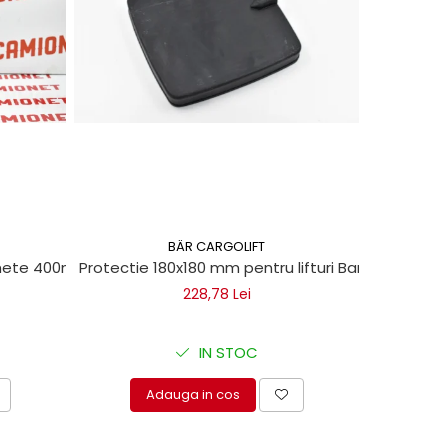
BÄR CARGOLIFT
chete 400ml
Protectie 180x180 mm pentru lifturi Bar Cargolift
Vaselin
228,78 Lei
IN STOC
Adauga in cos
A