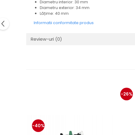
Diametru interior: 30 mm
Electrice
Diametru exterior: 34 mm
Mecanice
Lățime: 40 mm
Hidraulice
Informatii conformitate produs
Motoare electrice si pompe
hidraulice
Review-uri
(0)
Role, bucse si bolturi
Cilindru hidraulic si burduf
ANTEO
Electrice
Hidraulice
Mecanice
Bolturi, role si bucse
-26%
Cilindri si burdufe
Pompe si motoare electrice
DAUTEL
Electrice
-40%
Hidraulica