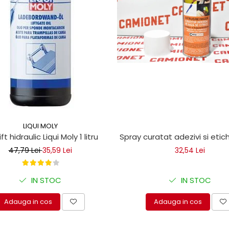
LIQUI MOLY
ice
lift hidraulic Liqui Moly 1 litru
Spray curatat adezivi si eti
47,79 Lei
35,59 Lei
32,54 Lei
IN STOC
IN STOC
Adauga in cos
Adauga in cos