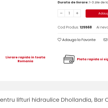
Durata de livrare:
1-3 zile de
Adaug
Cod Produs:
125568
Ai nev
Adauga la Favorite
Livrare rapida in toata
Plata rapida si s
Romania
ru lifturi hidraulice Dhollandia, Bar C