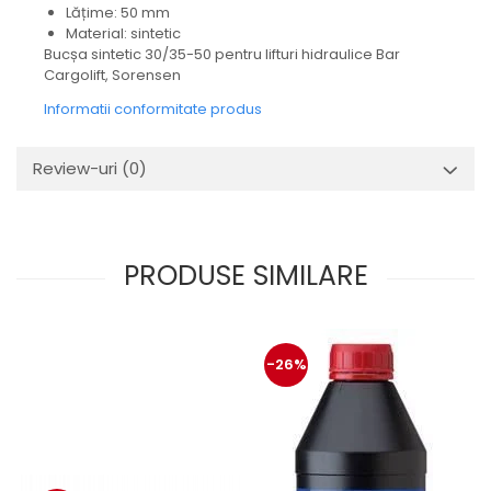
Mecanica
Lățime: 50 mm
Material: sintetic
Electropompa si motoare
Bucșa sintetic 30/35-50 pentru lifturi hidraulice Bar
electrice
Cargolift, Sorensen
Burdufuri si cilindri hidraulici
Informatii conformitate produs
Role, bucsi si bolturi
BEHRENS
Review-uri
(0)
Bolturi - role - bucse
Burdufe si cilindri
Mecanice
Electrice
PRODUSE SIMILARE
Hidraulice
Motoare electrice si pompe
SÖRENSEN
-26%
Mecanice
Electrice
Hidraulice
Cilindri hidraulici si burdufe