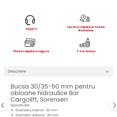
Electrice
Mecanice
Hidraulice
Motoare electrice si pompe
Livrare rapida in toata
hidraulice
Suport
Romania
Role, bucse si bolturi
Cilindru hidraulic si burduf
ANTEO
Plata rapida si sigura
T.V.A. inclus
Electrice
Hidraulice
Mecanice
Descriere
Bolturi, role si bucse
Cilindri si burdufe
Bucsa 30/35-50 mm pentru
Pompe si motoare electrice
obloane hidraulice Bar
DAUTEL
Cargolift, Sorensen
Specificații:
Electrice
Diametru interior: 30 mm
Hidraulica
Diametru exterior: 35 mm