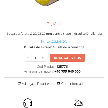
ROLE
Cilindri hidraulici si burdufe
Presuri camion
Bolturi, role si bucse
KIT GARNITURI
Lazi camion
AMA
BURDUF PROTECTIE
Lanturi de zapada
Electrice
TELECOMANDA LIFT
71,18 Lei
Cabluri pornire
Mecanice
MOTOARE ELECTRICE
Huse scaun camion
Hidraulice
Bucșa perforata Ø 20/23-20 mm pentru trape hidraulice Dhollandia
ELECTRICE
Pompa si motor electric
Scule camion
LA COMANDA
POMPE HIDRAULICE
Role, bolturi si bucse
Stergatoare parbriz camion
Durata de livrare:
1-5 zile de la comanda
Burdufe si cilindri hidraulici
Perdele camion
ADAUGA IN COS
DHOLLANDIA
Cupla aer / Racord aer
Electrice
Cod Produs:
125776
Ai nevoie de ajutor?
+40 799 040 000
Hidraulice
Mecanice
Adauga la Favorite
Cere informatii
Cilindri, burdufe
Bolturi, role si bucse
Pompe si motoare electrice
ZEPRO