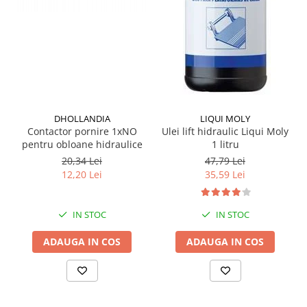
Grup electropompa
Bolturi, role si bucsi
MAMMUT LIFT
Mecanice
Electrice
Hidraulice
Motor electric si pompa hidraulica
DHOLLANDIA
LIQUI MOLY
Contactor pornire 1xNO
Ulei lift hidraulic Liqui Moly
Cilindru hidraulic si protectie
pentru obloane hidraulice
1 litru
burduf
20,34 Lei
47,79 Lei
ERHEL - HYDRIS
12,20 Lei
35,59 Lei
Hidraulice
Electrice
IN STOC
IN STOC
Mecanice
Role, bucse si bolturi
ADAUGA IN COS
ADAUGA IN COS
Motoras electric si pompa
Cilindri si burdufuri protectie
Consumabile