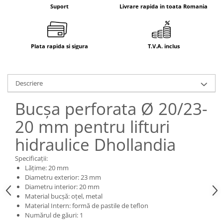
Electrice
Suport
Livrare rapida in toata Romania
Mecanice
Hidraulice
Motoare electrice si pompe
Plata rapida si sigura
T.V.A. inclus
hidraulice
Role, bucse si bolturi
Cilindru hidraulic si burduf
Descriere
ANTEO
Bucșa perforata Ø 20/23-
Electrice
20 mm pentru lifturi
Hidraulice
Mecanice
hidraulice Dhollandia
Bolturi, role si bucse
Specificații:
Cilindri si burdufe
Lăţime: 20 mm
Pompe si motoare electrice
Diametru exterior: 23 mm
DAUTEL
Diametru interior: 20 mm
Material bucșă: oțel, metal
Electrice
Material Intern: formă de pastile de teflon
Hidraulica
Numărul de găuri: 1