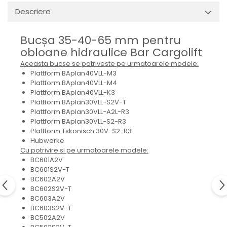
Mecanica
Descriere
Electropompa si motoare
electrice
Bucșa 35-40-65 mm pentru
Burdufuri si cilindri hidraulici
obloane hidraulice Bar Cargolift
Role, bucsi si bolturi
Aceasta bucse se potriveste pe urmatoarele modele:
BEHRENS
Plattform BAplan40VLL-M3
Plattform BAplan40VLL-M4
Bolturi - role - bucse
Plattform BAplan40VLL-K3
Burdufe si cilindri
Plattform BAplan30VLL-S2V-T
Mecanice
Plattform BAplan30VLL-A2L-R3
Plattform BAplan30VLL-S2-R3
Electrice
Plattform Tskonisch 30V-S2-R3
Hidraulice
Hubwerke
Motoare electrice si pompe
Cu potrivire si pe urmatoarele modele:
BC601A2V
SÖRENSEN
BC601S2V-T
Mecanice
BC602A2V
BC602S2V-T
Electrice
BC603A2V
Hidraulice
BC603S2V-T
Cilindri hidraulici si burdufe
BC502A2V