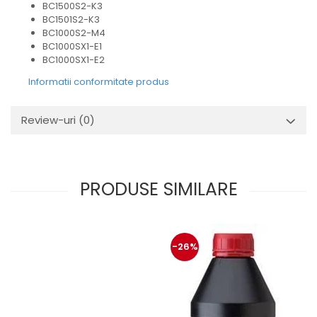
BC1500S2-K3
BC1501S2-K3
BC1000S2-M4
BC1000SX1-E1
BC1000SX1-E2
Informatii conformitate produs
Review-uri
(0)
PRODUSE SIMILARE
-26%