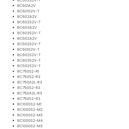
BC502S2V-T
protectie
BC601A2V
Grup electropompa
BC601S2V-T
Bolturi, role si bucsi
BC602A2V
BC602S2V-T
MAMMUT LIFT
BC603A2V
Mecanice
BC603S2V-T
BC502A2V
Electrice
BC502S2V-T
Hidraulice
BC601S2V-T
Motor electric si pompa hidraulica
BC602S2V-T
BC603S2V-T
Cilindru hidraulic si protectie
BC502S2V-T
burduf
BC750S2-R1
ERHEL - HYDRIS
BC750S2-R3
BC750A2L-R3
Hidraulice
BC750S2-R3
Electrice
BC750A2L-R3
BC750S2-R3
Mecanice
BC1000S2-M1
Role, bucse si bolturi
BC1000S2-M2
Motoras electric si pompa
BC1000S2-M3
BC1000S2-M4
Cilindri si burdufuri protectie
BC1000S2-M3
Consumabile