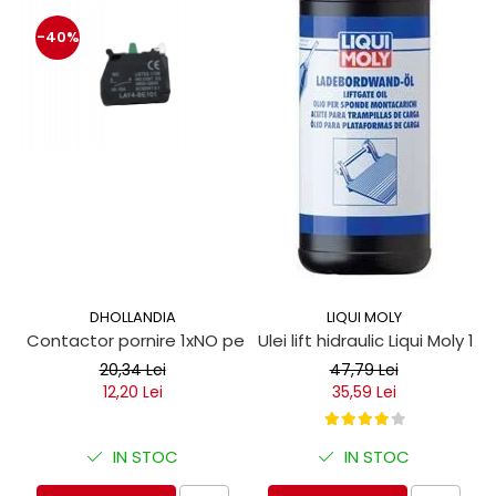
-40%
DHOLLANDIA
LIQUI MOLY
Contactor pornire 1xNO pentru obloane hidraulice
Ulei lift hidraulic Liqui Moly 1 lit
20,34 Lei
47,79 Lei
12,20 Lei
35,59 Lei
IN STOC
IN STOC