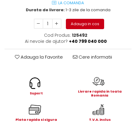
LA COMANDA
Electrice
Durata de livrare:
1-3 zile de la comanda
Mecanice
Hidraulice
Adauga in cos
Motoare electrice si pompe
hidraulice
Cod Produs:
125492
Role, bucse si bolturi
Ai nevoie de ajutor?
+40 799 040 000
Cilindru hidraulic si burduf
Adauga la Favorite
Cere informatii
ANTEO
Electrice
Hidraulice
Mecanice
Bolturi, role si bucse
Livrare rapida in toata
Suport
Romania
Cilindri si burdufe
Pompe si motoare electrice
DAUTEL
Plata rapida si sigura
T.V.A. inclus
Electrice
Hidraulica