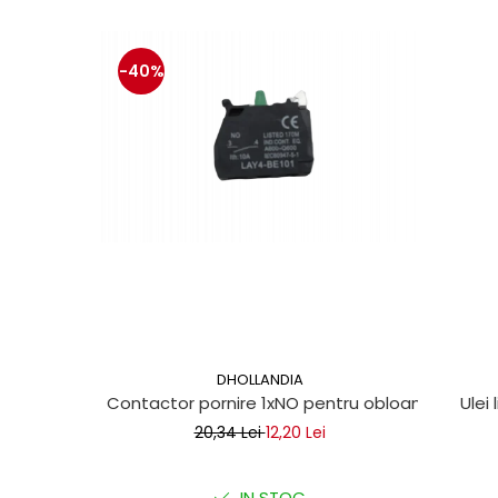
Mecanica
Electropompa si motoare
electrice
-40%
Burdufuri si cilindri hidraulici
Role, bucsi si bolturi
BEHRENS
Bolturi - role - bucse
Burdufe si cilindri
Mecanice
Electrice
Hidraulice
Motoare electrice si pompe
SÖRENSEN
DHOLLANDIA
Mecanice
Contactor pornire 1xNO pentru obloane hidraul
Ulei 
Electrice
20,34 Lei
12,20 Lei
Hidraulice
Cilindri hidraulici si burdufe
IN STOC