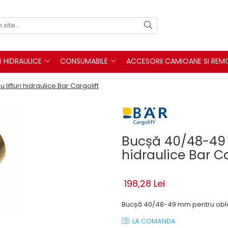
I HIDRAULICE
CONSUMABILE
ACCESORII CAMIOANE SI REM
ifturi hidraulice Bar Cargolift
Bucșă 40/48-49 
hidraulice Bar Ca
198,28 Lei
Bucșă 40/48-49 mm pentru obloa
LA COMANDA