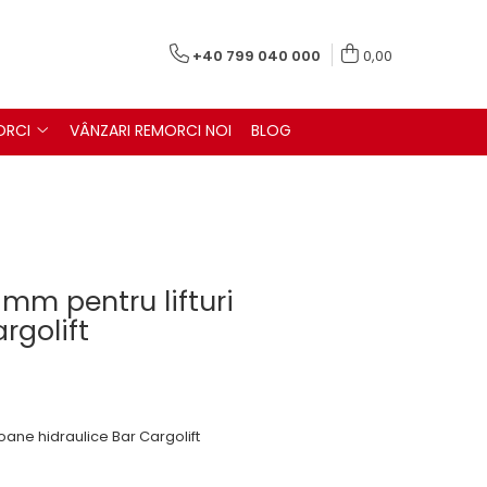
+40 799 040 000
0,00
ORCI
VÂNZARI REMORCI NOI
BLOG
mm pentru lifturi
rgolift
ne hidraulice Bar Cargolift