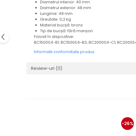
Diametrul interior: 40 mm
Electrice
Diametrul exterior: 48 mm
Mecanice
Lungime: 49 mm
Hidraulice
Greutate: 0,2 kg
Material bucșă: bronz
Motoare electrice si pompe
Tip de bucșă: fără manșon
hidraulice
Folosit în dispozitive:
Role, bucse si bolturi
BC1500S4-B1; BC1500S4-B3; BC2000S4-C1; BC2000
Cilindru hidraulic si burduf
Informatii conformitate produs
ANTEO
Electrice
Review-uri
(0)
Hidraulice
Mecanice
Bolturi, role si bucse
Cilindri si burdufe
Pompe si motoare electrice
DAUTEL
Electrice
-26%
Hidraulica