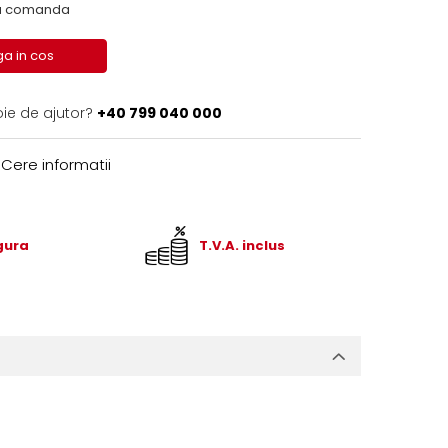
 la comanda
a in cos
oie de ajutor?
+40 799 040 000
Cere informatii
igura
T.V.A. inclus