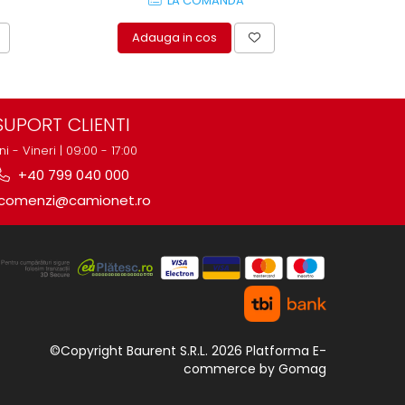
LA COMANDA
Adauga in cos
A
SUPORT CLIENTI
ni - Vineri | 09:00 - 17:00
+40 799 040 000
comenzi@camionet.ro
©Copyright Baurent S.R.L. 2026
Platforma E-
commerce by Gomag