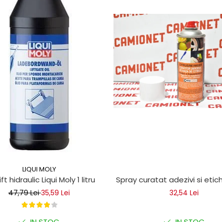
LIQUI MOLY
ice
lift hidraulic Liqui Moly 1 litru
Spray curatat adezivi si eti
47,79 Lei
35,59 Lei
32,54 Lei
IN STOC
IN STOC