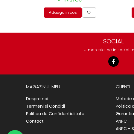
protectie
Grup electropompa
Adauga in cos
Bolturi, role si bucsi
MAMMUT LIFT
Mecanice
SOCIAL
Electrice
Hidraulice
Urmareste-ne in social 
Motor electric si pompa hidraulica
Cilindru hidraulic si protectie
burduf
ERHEL - HYDRIS
MAGAZINUL MEU
CLIENTI
Hidraulice
Electrice
Despre noi
Metode 
Mecanice
Termeni si Conditii
Politica 
Role, bucse si bolturi
Politica de Confidentialitate
Garantia
Motoras electric si pompa
Contact
ANPC
Cilindri si burdufuri protectie
ANPC - S
Consumabile