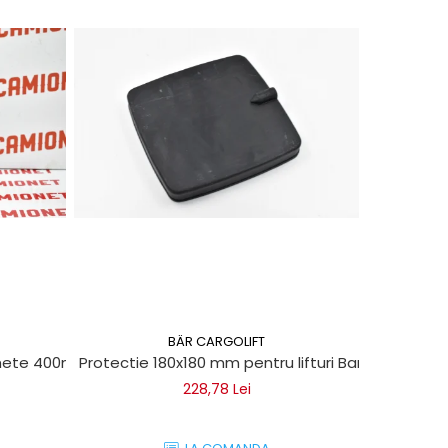
BÄR CARGOLIFT
chete 400ml
Protectie 180x180 mm pentru lifturi Bar Cargolift
Vaselin
228,78 Lei