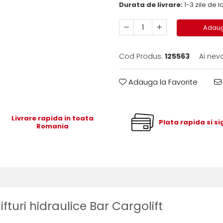
Durata de livrare:
1-3 zile de
Adaug
Cod Produs:
125563
Ai nev
Adauga la Favorite
Livrare rapida in toata
Plata rapida si s
Romania
turi hidraulice Bar Cargolift