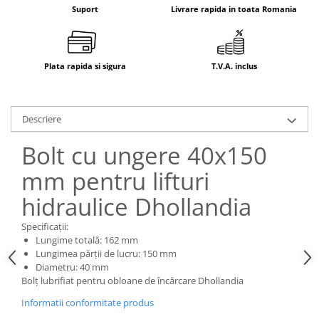
Electrice
Suport
Livrare rapida in toata Romania
Mecanice
Hidraulice
Motoare electrice si pompe
Plata rapida si sigura
T.V.A. inclus
hidraulice
Role, bucse si bolturi
Cilindru hidraulic si burduf
Descriere
ANTEO
Bolt cu ungere 40x150
Electrice
mm pentru lifturi
Hidraulice
Mecanice
hidraulice Dhollandia
Bolturi, role si bucse
Specificații:
Cilindri si burdufe
Lungime totală: 162 mm
Pompe si motoare electrice
Lungimea părții de lucru: 150 mm
DAUTEL
Diametru: 40 mm
Bolț lubrifiat pentru obloane de încărcare Dhollandia
Electrice
Informatii conformitate produs
Hidraulica