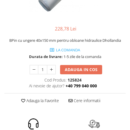
ROLE
Cilindri hidraulici si burdufe
Presuri camion
Bolturi, role si bucse
KIT GARNITURI
Lazi camion
AMA
BURDUF PROTECTIE
Lanturi de zapada
Electrice
TELECOMANDA LIFT
228,78 Lei
Cabluri pornire
Mecanice
MOTOARE ELECTRICE
Huse scaun camion
Hidraulice
BPin cu ungere 40x150 mm pentru obloane hidraulice Dhollandia
ELECTRICE
Pompa si motor electric
Scule camion
LA COMANDA
POMPE HIDRAULICE
Role, bolturi si bucse
Stergatoare parbriz camion
Durata de livrare:
1-5 zile de la comanda
Burdufe si cilindri hidraulici
Perdele camion
ADAUGA IN COS
DHOLLANDIA
Cupla aer / Racord aer
Electrice
Cod Produs:
125824
Ai nevoie de ajutor?
+40 799 040 000
Hidraulice
Mecanice
Adauga la Favorite
Cere informatii
Cilindri, burdufe
Bolturi, role si bucse
Pompe si motoare electrice
ZEPRO