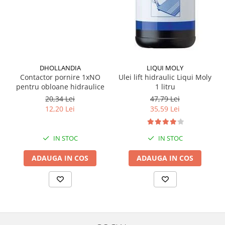
Grup electropompa
Bolturi, role si bucsi
MAMMUT LIFT
Mecanice
Electrice
DHOLLANDIA
LIQUI MOLY
Hidraulice
Contactor pornire 1xNO
Ulei lift hidraulic Liqui Moly
Motor electric si pompa hidraulica
pentru obloane hidraulice
1 litru
Cilindru hidraulic si protectie
20,34 Lei
47,79 Lei
burduf
12,20 Lei
35,59 Lei
ERHEL - HYDRIS
Hidraulice
IN STOC
IN STOC
Electrice
ADAUGA IN COS
ADAUGA IN COS
Mecanice
Role, bucse si bolturi
Motoras electric si pompa
Cilindri si burdufuri protectie
Consumabile