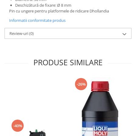
Mecanica
Deschizătură de fixare: Ø 8 mm
Electropompa si motoare electrice
Pin cu ungere pentru platformele de ridicare Dhollandia
Burdufuri si cilindri hidraulici
Informatii conformitate produs
Role, bucsi si bolturi
Review-uri
(0)
BEHRENS
Bolturi - role - bucse
Burdufe si cilindri
Mecanice
PRODUSE SIMILARE
Electrice
Hidraulice
Motoare electrice si pompe
-26%
SÖRENSEN
Mecanice
Electrice
Hidraulice
Cilindri hidraulici si burdufe
-40%
protectie