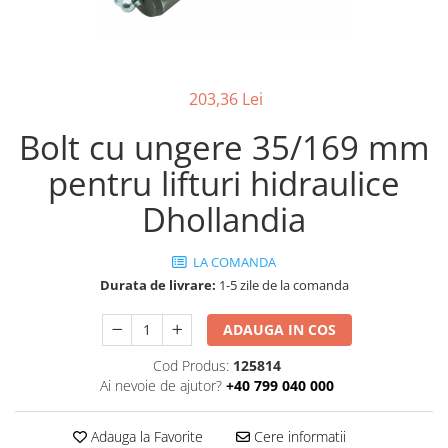
ROLE
Cilindri hidraulici si burdufe
Presuri camion
Bolturi, role si bucse
KIT GARNITURI
Lazi camion
AMA
BURDUF PROTECTIE
Lanturi de zapada
Electrice
TELECOMANDA LIFT
203,36 Lei
Cabluri pornire
Mecanice
MOTOARE ELECTRICE
Huse scaun camion
Bolt cu ungere 35/169 mm
Hidraulice
ELECTRICE
Pompa si motor electric
Scule camion
pentru lifturi hidraulice
POMPE HIDRAULICE
Role, bolturi si bucse
Stergatoare parbriz camion
Dhollandia
Burdufe si cilindri hidraulici
Perdele camion
DHOLLANDIA
Cupla aer / Racord aer
LA COMANDA
Electrice
Durata de livrare:
1-5 zile de la comanda
Hidraulice
Mecanice
ADAUGA IN COS
Cilindri, burdufe
Cod Produs:
125814
Bolturi, role si bucse
Ai nevoie de ajutor?
+40 799 040 000
Pompe si motoare electrice
ZEPRO
Adauga la Favorite
Cere informatii