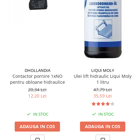
Grup electropompa
Bolturi, role si bucsi
MAMMUT LIFT
Mecanice
Electrice
Hidraulice
Motor electric si pompa hidraulica
Cilindru hidraulic si protectie
burduf
DHOLLANDIA
LIQUI MOLY
ERHEL - HYDRIS
Contactor pornire 1xNO
Ulei lift hidraulic Liqui Moly
pentru obloane hidraulice
1 litru
Hidraulice
20,34 Lei
47,79 Lei
Electrice
12,20 Lei
35,59 Lei
Mecanice
Role, bucse si bolturi
IN STOC
IN STOC
Motoras electric si pompa
Cilindri si burdufuri protectie
ADAUGA IN COS
ADAUGA IN COS
Consumabile