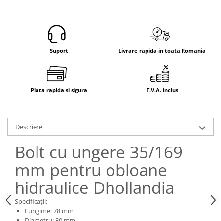
Electrice
Mecanice
Hidraulice
Motoare electrice si pompe
Suport
Livrare rapida in toata Romania
hidraulice
Role, bucse si bolturi
Cilindru hidraulic si burduf
Plata rapida si sigura
T.V.A. inclus
ANTEO
Electrice
Hidraulice
Descriere
Mecanice
Bolturi, role si bucse
Bolt cu ungere 35/169
Cilindri si burdufe
mm pentru obloane
Pompe si motoare electrice
hidraulice Dhollandia
DAUTEL
Electrice
Specificații:
Lungime: 78 mm
Hidraulica
Diametru: 30 mm